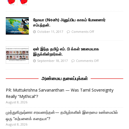
நோவா (Noah) அனுப்பிய காகம் போலானார்
சம்பந்தன்.
October 11, 2017
Comments Off
ஏன் இந்த தமிழ் எம். பி க்கள் ஊமையாக
இருக்கின்றார்கள்.
September 18, 2017
Comments Off
அண்மைய தலைப்புக்கள்
PR: Muttukrishna Sarvananthan — Was Tamil Sovereignty
Really “Mythical”?
August 8, 2026
முத்துகிருஷ்ணா சரவணந்தன்— தமிழர்களின் இறைமை உண்மையில்
ஒரு “கற்பனைக் கதையா”?
August 8, 2026