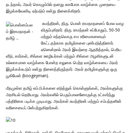
நடந்தால், அவர் கொழும்பில் தனது சுகபோக வாழ்க்கை முறையை
இழக்கவேண்டி ஏற்படும் என்று நினைக்கிறார்.
சுமந்திரன், திரு. பொன் ராமநாதனைப் போல வாழ
விரும்புகிறார். திரு. ராமந்தன் எப்போதும், 50-50
மற்றும் எந்தவொரு சம உரிமைகளையும்
கேட்டதற்காக தமிழர்களை புண்படுத்தினார்.
ஏனென்றால் அவர் இவற்றை ஆதரித்தால், பெரிய
வீடு, கார்கள், சிங்கள ஊழியர்கள் மற்றும் சிங்கள அழகிகளுடன்
உல்லாசமான வாழ்க்கை போன்ற சலுகை பெற்ற வாழ்க்கையை அவர்
இழக்கக்கூடும் என்று நினைத்திருந்தார். அவர் தமிழர்களுக்கு ஒரு
பூகிமேன் (boogeyman).
மீதமுள்ள தமிழ் எம்.பி.க்களை எடுத்துக் கொள்ளுங்கள், அவர்களுக்கு
அரசியல் தெரியாது. அவர்களில் பெரும்பாலானோருக்கு உட்கார்ந்து
பத்திரிகை படிக்க முடியாது. அவர்கள் சுமந்திரன் மற்றும் சம்பந்தனின்
வரிசையைப் பின்பற்றுகிறார்கள்.
பாருங்கள், சிறிதரன், சாந்தி, சிவமோகன், சரவணபவன் மற்றும் கிழக்கு