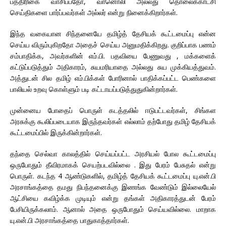
பத்திரிகை வாசிப்பதோ, வானொலி அல்லது தொலைக்காட்சி
செய்திகளை பார்ப்பவர்கள் அல்லர் என்று நினைக்கிறார்கள்.
இந்த வகையான சிந்தனையே தமிழ்த் தேசியக் கூட்டமைப்பு என்ன
செய்ய விரும்புகிறதோ அதைச் செய்ய அனுமதிக்கிறது. குறிப்பாக பணம்
சம்பாதிக்க, அவர்களின் எம்.பி. பதவியை பேணுவது , மக்களைக்
கட்டுப்படுத்தும் அதிகாரம், சுயமரியாதை அல்லது சுய முக்கியத்துவம்.
அத்துடன் சில தமிழ் எம்.பிக்கள் போரினால் பாதிக்கப்பட்ட பெண்களை
பாலியல் உறவு கொள்ளும் படி கட்டாயப்படுத்துதுகின்றார்கள்.
முன்னைய போதைப் பொருள் கடத்தலில் ஈடுபட்டவர்கள், சிங்கள
அரசுக்கு கூலிப்படையாக இருந்தவர்கள் எல்லாம் தற்போது தமிழ் தேசியக்
கூட்டமைப்பில் இருக்கின்றார்கள்.
தந்தை செல்வா காலத்தில் செய்யப்பட்ட அரசியல் போல கூட்டமைப்பு
ஒருபோதும் தீவிரமாகக் செயற்படவில்லை . இது பேரம் பேசுதல் என்று
பொருள். கடந்த 4 ஆண்டுகளில், தமிழ்த் தேசியக் கூட்டமைப்பு யு.என்.பி
அரசாங்கத்தை தமது நிபந்தனைக்கு இணங்க வேண்டும் இல்லையேல்
ஆட்சியை கவிழ்க்க முடியும் என்று தங்கள் அதிகாரத்துடன் பேரம்
பேசியிருக்கலாம். ஆனால் அதை ஒருபோதும் செய்யவில்லை. மாறாக
யு.என்.பி அரசாங்கத்தை பாதுகாத்தார்கள்.