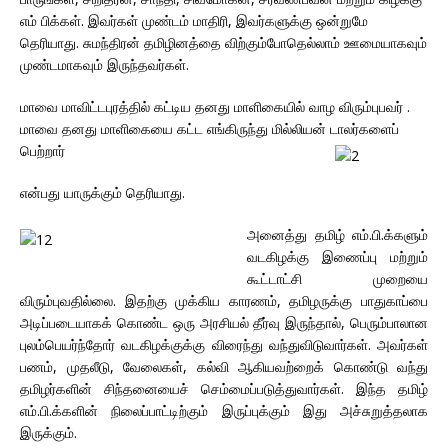
எம் பிக்கள். இவர்கள் முண்டம் மாதிரி, இவர்களுக்கு ஒன்றுமே
தெரியாது. சுமந்திரன் தமிழினத்தை விற்கும்போதெல்லாம் ஊமையாகவும்
முண்டமாகவும் இருந்தவர்கள்.
மாவை மாவிட்டபுரத்தில் கட்டிய தனது மாளிகையில் வாழ விரும்புபவர் .
மாவை தனது மாளிகையை கட்ட எங்கிருந்து மில்லியன் டாலர்களைப்
பெற்றார்
என்பது யாருக்கும் தெரியாது.
அனைத்து தமிழ் எம்.பி.க்களும்
வடகிழக்கு இணைப்பு மற்றும்
கூட்டாட்சி முறையை
விரும்புவதில்லை. இதற்கு முக்கிய காரணம், தமிழருக்கு பாதுகாப்பை
அடிப்படையாகக் கொண்ட ஒரு அரசியல் தீர்வு இருந்தால், பெரும்பாலான
புலம்பெயர்ந்தோர் வடகிழக்குக்கு விரைந்து வந்துவிடுவார்கள். அவர்கள்
பணம், முதலீடு, வேலைகள், கல்வி ஆகியவற்றைக் கொண்டு வந்து
தமிழர்களின் சிந்தனையைச் செம்மைப்படுத்துவார்கள். இந்த தமிழ்
எம்.பி.க்களின் நிலைப்பாட்டிற்கும் இருப்புக்கும் இது அச்சுறுத்தலாக
இருக்கும்.