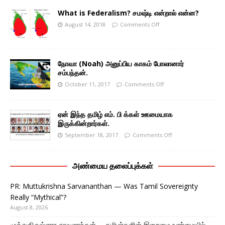
What is Federalism? சமஷ்டி என்றால் என்ன?
August 14, 2018
Comments Off
நோவா (Noah) அனுப்பிய காகம் போலானார்
சம்பந்தன்.
October 11, 2017
Comments Off
ஏன் இந்த தமிழ் எம். பி க்கள் ஊமையாக
இருக்கின்றார்கள்.
September 18, 2017
Comments Off
அண்மைய தலைப்புக்கள்
PR: Muttukrishna Sarvananthan — Was Tamil Sovereignty
Really “Mythical”?
August 8, 2026
முத்துகிருஷ்ணா சரவணந்தன்— தமிழர்களின் இறைமை உண்மையில்