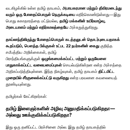
வடகிழக்கில் உள்ள தமிழ் தாயகம்,
அபாயகரமான மற்றும் தீவிரமடைந்து
வரும் ஒரு போதைப்பொருள் நெருக்கடியை
எதிர்கொண்டுள்ளது—இது
பொது சுகாதாரத்தை மட்டுமல்ல,
தமிழ் மக்களின் உயிர்வாழ்வு,
அடையாளம் மற்றும் எதிர்காலத்தையே
அச்சுறுத்துகிறது.
தாய்லாந்திலிருந்து போதைப்பொருள் கடத்தலுடன் தொடர்புடையதாகக்
கூறப்படும், பௌத்த பிக்குகள் உட்பட 22 நபர்களின் கைது
குறித்த
சமீபத்திய அறிக்கைகள், தமிழ்
பிராந்தியங்களுக்குள்
ஒழுங்கமைக்கப்பட்ட மற்றும் ஒருவேளை
பாதுகாக்கப்பட்ட வலையமைப்புகள்
செயல்படுகின்றன என்ற அச்சத்தை
அதிகப்படுத்தியுள்ளன. இந்த நிகழ்வுகள், தமிழ் தாயகம்
திட்டமிட்ட
முறையில் சீர்குலைக்கப்பட்டு வருகிறது
என்ற பரவலான கவலையைத்
தூண்டியுள்ளது.
தமிழர்கள் கேட்கிறார்கள்:
தமிழ் இளைஞர்களின் அழிவு அனுமதிக்கப்படுகிறதா—
அல்லது ஊக்குவிக்கப்படுகிறதா?
இது ஒரு தனிப்பட்ட பிரச்சினை அல்ல. இது தமிழ் தாயகத்தில்