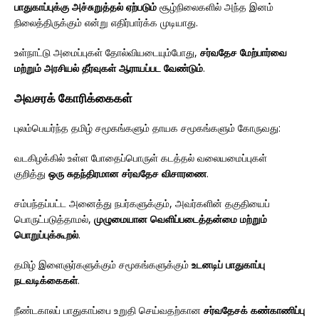
பாதுகாப்புக்கு அச்சுறுத்தல் ஏற்படும்
சூழ்நிலைகளில் அந்த இனம்
நிலைத்திருக்கும் என்று எதிர்பார்க்க முடியாது.
உள்நாட்டு அமைப்புகள் தோல்வியடையும்போது,
சர்வதேச மேற்பார்வை
மற்றும் அரசியல் தீர்வுகள் ஆராயப்பட வேண்டும்
.
அவசரக் கோரிக்கைகள்
புலம்பெயர்ந்த தமிழ் சமூகங்களும் தாயக சமூகங்களும் கோருவது:
வடகிழக்கில் உள்ள போதைப்பொருள் கடத்தல் வலையமைப்புகள்
குறித்து
ஒரு சுதந்திரமான சர்வதேச விசாரணை
.
சம்பந்தப்பட்ட அனைத்து நபர்களுக்கும், அவர்களின் தகுதியைப்
பொருட்படுத்தாமல்,
முழுமையான வெளிப்படைத்தன்மை மற்றும்
பொறுப்புக்கூறல்
.
தமிழ் இளைஞர்களுக்கும் சமூகங்களுக்கும்
உடனடிப் பாதுகாப்பு
நடவடிக்கைகள்
.
நீண்டகாலப் பாதுகாப்பை உறுதி செய்வதற்கான
சர்வதேசக் கண்காணிப்பு