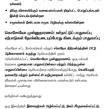
உள்ளனர்
தீங்கு விளைவிக்கும் வலையமைப்புகள் திறம்பட்ட பொறுப்புக்கூறல்
இன்றி செயல்படுகின்றன
சமூகங்கள் நீண்டகால சமூக அழிவுக்கு உள்ளாகின்றன
கொசோவோ முன்னுதாரணம்: உள்நாட்டுப் பாதுகாப்பு
ஏற்பாடுகள் தோல்வியடையும்போது கிடைக்கும் பாதுகாப்பு
சர்வதேச சட்ட மேம்பாடுகள் மற்றும்
சர்வதேச நீதிமன்றத்தின் (ICJ)
ஆலோசனைக் கருத்து
ஆகியவற்றின் மூலம்
அங்கீகரிக்கப்பட்ட
கொசோவோ முன்னுதாரணம்
, ஒரு மக்கள்
தொகை
முறையான பாதுகாப்பின்மை மற்றும் அர்த்தமுள்ள
பாதுகாப்பின்மை
ஆகியவற்றை எதிர்கொள்ளும்போது,
வெளிப்புறத்
தலையீடு மற்றும் தன்னாட்சி வழிமுறைகள்
உள்ளிட்ட மாற்று அரசியல்
தீர்வுகள் முறையான பரிசீலனைகளாக மாறக்கூடும் என்பதை
நிலைநாட்டியுள்ளது.
தமிழர்கள் வலியுறுத்துவது:
ஒரு இனத்தின்
இளைஞர்கள் அழிக்கப்பட்டு, நிலம் சீர்குலைக்கப்பட்டு,