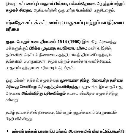
நிலவும்
கட்டமைப்புப் பாதுகாப்பின்மை, மக்கள்தொகை அழுத்தம் மற்றும்
சமூகச் சிதைவு
ஆகியவற்றின் ஒரு பரந்த போக்கின் பகுதியாகும்.
சர்வதேச சட்டக் கட்டமைப்பு: பாதுகாப்பு மற்றும் சுயநிர்ணய
உரிமை
ஐ.நா. பொதுச் சபை தீர்மானம் 1514 (1960)
-இன் கீழ், அனைத்து
மக்களுக்கும்
பிரிக்க முடியாத சுயநிர்ணய உரிமை
உண்டு. இதில்,
தங்களின் அரசியல் நிலையை சுதந்திரமாகத் தீர்மானிப்பதற்கும்,
தங்களின் பொருளாதார, சமூக மற்றும் கலாச்சார வளர்ச்சியைப்
பாதுகாப்பதற்குமான உரிமையும் அடங்கும்.
ஒரு மக்கள் தங்கள் சமூகத்தை
முறையான தீங்கு, நிலையற்ற தன்மை
அல்லது வெளிப்புற அச்சுறுத்தல்களிலிருந்து
பாதுகாக்க இயலாதபோது,
அதனை
அங்கீகரித்து பதிலளிக்கும்
கடமை சர்வதேச சமூகத்திற்கு
உள்ளது.
தமிழ் தாயகத்தின் நிலைமை, பின்வரும் சூழல்களைப் பெருமளவில்
பிரதிபலிக்கிறது:
உள்ளூர் மக்கள் பாதுகாப்பு மற்றும் ஆளுகையின் மீது கட்டுப்பாடின்றி