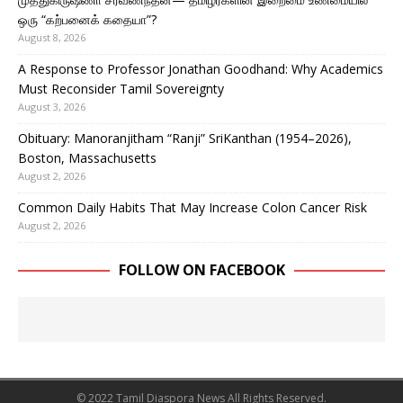
ஒரு “கற்பனைக் கதையா”?
August 8, 2026
A Response to Professor Jonathan Goodhand: Why Academics
Must Reconsider Tamil Sovereignty
August 3, 2026
Obituary: Manoranjitham “Ranji” SriKanthan (1954–2026),
Boston, Massachusetts
August 2, 2026
Common Daily Habits That May Increase Colon Cancer Risk
August 2, 2026
FOLLOW ON FACEBOOK
© 2022 Tamil Diaspora News All Rights Reserved.