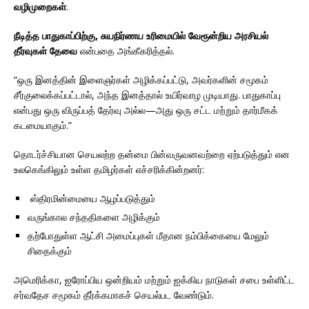
வழிமுறைகள்
.
நீடித்த பாதுகாப்பிற்கு, சுயநிர்ணய உரிமையில் வேரூன்றிய அரசியல்
தீர்வுகள் தேவை
என்பதை அங்கீகரித்தல்.
“ஒரு இனத்தின் இளைஞர்கள் அழிக்கப்பட்டு, அவர்களின் சமூகம்
சீர்குலைக்கப்பட்டால், அந்த இனத்தால் உயிர்வாழ முடியாது. பாதுகாப்பு
என்பது ஒரு விருப்பத் தேர்வு அல்ல—அது ஒரு சட்ட மற்றும் தார்மீகக்
கடமையாகும்.”
தொடர்ச்சியான செயலற்ற தன்மை பின்வருவனவற்றை ஏற்படுத்தும் என
உலகெங்கிலும் உள்ள தமிழர்கள் எச்சரிக்கின்றனர்:
ஸ்திரமின்மையை ஆழப்படுத்தும்
வருங்கால சந்ததிகளை அழிக்கும்
தற்போதுள்ள ஆட்சி அமைப்புகள் மீதான நம்பிக்கையை மேலும்
சிதைக்கும்
அமெரிக்கா, ஐரோப்பிய ஒன்றியம் மற்றும் ஐக்கிய நாடுகள் சபை உள்ளிட்ட
சர்வதேச சமூகம் தீர்க்கமாகச் செயல்பட வேண்டும்.