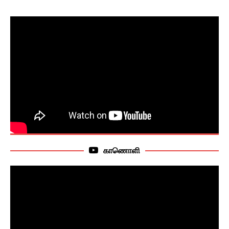
காணொளி