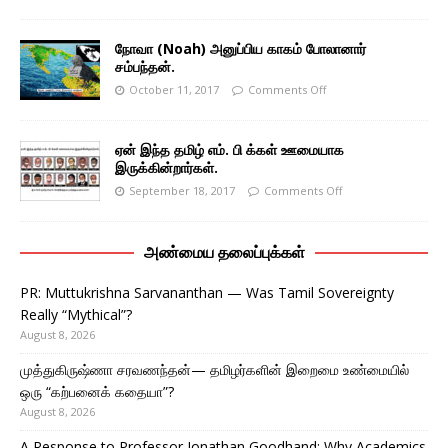
நோவா (Noah) அனுப்பிய காகம் போலானார்
சம்பந்தன்.
October 11, 2017
Comments Off
ஏன் இந்த தமிழ் எம். பி க்கள் ஊமையாக
இருக்கின்றார்கள்.
September 18, 2017
Comments Off
அண்மைய தலைப்புக்கள்
PR: Muttukrishna Sarvananthan — Was Tamil Sovereignty
Really “Mythical”?
August 8, 2026
முத்துகிருஷ்ணா சரவணந்தன்— தமிழர்களின் இறைமை உண்மையில்
ஒரு “கற்பனைக் கதையா”?
August 8, 2026
A Response to Professor Jonathan Goodhand: Why Academics