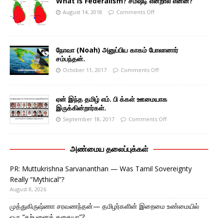
What is Federalism? சமஷ்டி என்றால் என்ன?
August 14, 2018
Comments Off
நோவா (Noah) அனுப்பிய காகம் போலானார்
சம்பந்தன்.
October 11, 2017
Comments Off
ஏன் இந்த தமிழ் எம். பி க்கள் ஊமையாக
இருக்கின்றார்கள்.
September 18, 2017
Comments Off
அண்மைய தலைப்புக்கள்
PR: Muttukrishna Sarvananthan — Was Tamil Sovereignty
Really “Mythical”?
August 8, 2026
முத்துகிருஷ்ணா சரவணந்தன்— தமிழர்களின் இறைமை உண்மையில்
ஒரு “கற்பனைக் கதையா”?