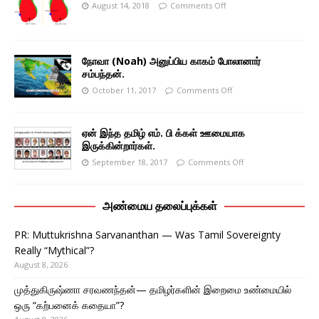
August 14, 2018
Comments Off
நோவா (Noah) அனுப்பிய காகம் போலானார்
சம்பந்தன்.
October 11, 2017
Comments Off
ஏன் இந்த தமிழ் எம். பி க்கள் ஊமையாக
இருக்கின்றார்கள்.
September 18, 2017
Comments Off
அண்மைய தலைப்புக்கள்
PR: Muttukrishna Sarvananthan — Was Tamil Sovereignty
Really “Mythical”?
August 8, 2026
முத்துகிருஷ்ணா சரவணந்தன்— தமிழர்களின் இறைமை உண்மையில்
ஒரு “கற்பனைக் கதையா”?