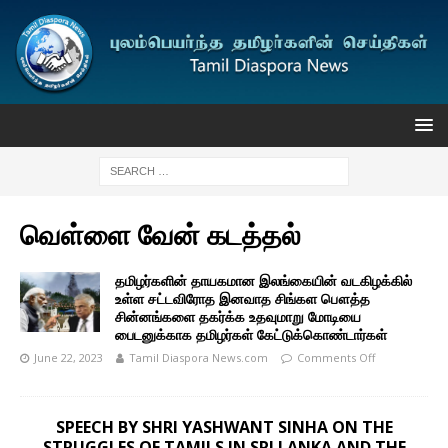
வெள்ளை வேன் கடத்தல்
தமிழர்களின் தாயகமான இலங்கையின் வடகிழக்கில்
உள்ள சட்டவிரோத இனவாத சிங்கள பௌத்த
சின்னங்களை தகர்க்க உதவுமாறு மோடியை
பைடனுக்காக தமிழர்கள் கேட்டுக்கொண்டார்கள்
June 22, 2023
Tamil Diaspora News.com
Comments Off
SPEECH BY SHRI YASHWANT SINHA ON THE
STRUGGLES OF TAMILS IN SRI LANKA AND THE