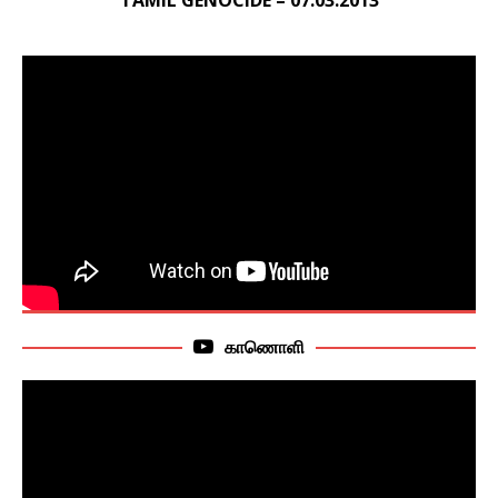
காணொளி