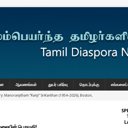
னை
ஆவணங்கள்
துயர் பகிர்வு
தொடர்புக்கு
எங்களைப் 
y: Manoranjitham “Ranji” SriKanthan (1954–2026), Boston,
்வு
SP
 Daily Habits That May Increase Colon Cancer Risk
L
மலையின் பெறுமதி!