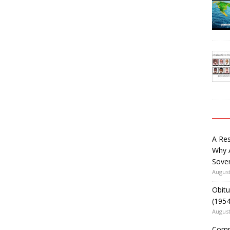
A Re
Why 
Sover
August
Obitu
(195
August
Comm