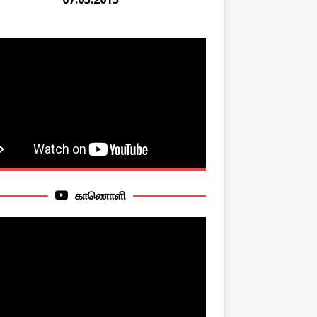
காணொளி