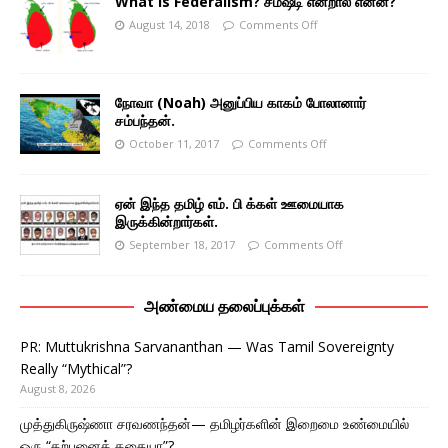
What is Federalism? சமஷ்டி என்றால் என்ன?
August 14, 2018
Comments Off
நோவா (Noah) அனுப்பிய காகம் போலானார்
சம்பந்தன்.
October 11, 2017
Comments Off
ஏன் இந்த தமிழ் எம். பி க்கள் ஊமையாக
இருக்கின்றார்கள்.
September 18, 2017
Comments Off
அண்மைய தலைப்புக்கள்
PR: Muttukrishna Sarvananthan — Was Tamil Sovereignty
Really “Mythical”?
August 8, 2026
முத்துகிருஷ்ணா சரவணந்தன்— தமிழர்களின் இறைமை உண்மையில்
ஒரு “கற்பனைக் கதையா”?