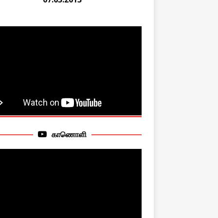
காணொளி