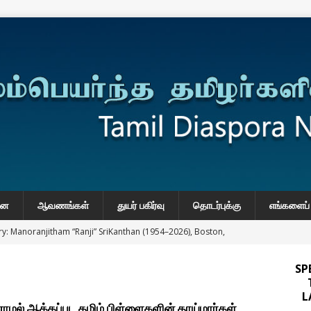
னை
ஆவணங்கள்
துயர் பகிர்வு
தொடர்புக்கு
எங்களைப் 
y: Manoranjitham “Ranji” SriKanthan (1954–2026), Boston,
்வு
SP
 Daily Habits That May Increase Colon Cancer Risk
L
மல் ஆக்கப்பட தமிழ் பிள்ளைகளின் தாய்மார்கள்