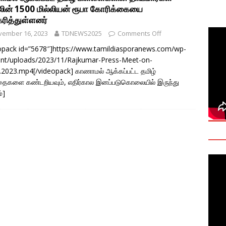
ின் 1500 மில்லியன் ரூபா கோரிக்கையை
deo: Fact Check on Dr. Devanesan Nesiah’s Remarks
கரித்துள்ளனர்
vember 16, 2023
TDNEWS2025
Comments Off
களுக்கான சர்வதேச அரசியல் தீர்வின் அவசியத்தை மகா சங்க மாநாடு
opack id=”5678″]https://www.tamildiasporanews.com/wp-
nt/uploads/2023/11/Rajkumar-Press-Meet-on-
TANT
.2023.mp4[/videopack] காணாமல் ஆக்கப்பட்ட தமிழ்
onse to Professor Jonathan Goodhand: Why Academics Must
தைகளை கண்டறியவும், எதிர்கால இனப்படுகொலையில் இருந்து
்]
gnty
IMPORTANT