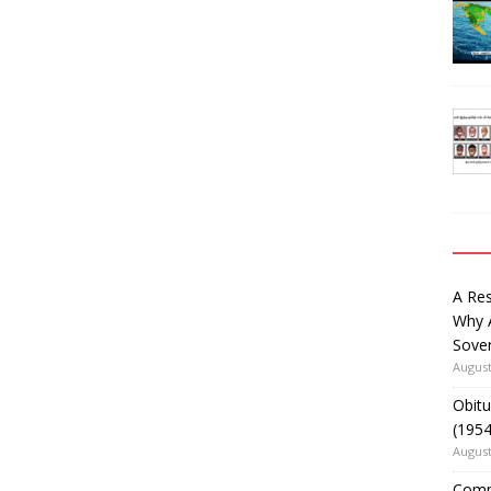
A Re
Why 
Sover
August
Obitu
(195
August
Comm