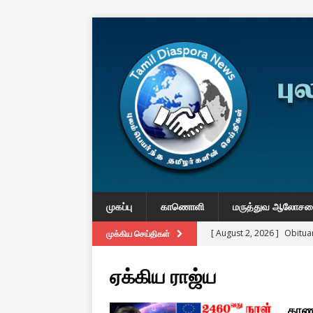
முகப்பு
காணொளி
மருத்துவ ஆலோச
[ August 2, 2026 ]
Obituar
முக்கிய செய்திகள்
Massachusetts
துயர் பகிர
ஏக்கிய ராஜ்ய
[ August 2, 2026 ]
Common
IMPORTANT
காணா