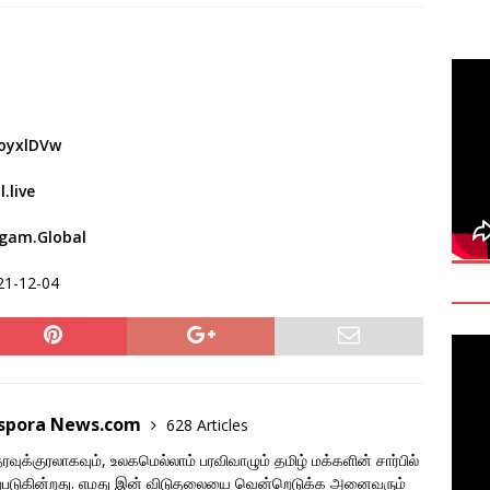
deo: Fact Check on Dr. Devanesan Nesiah’s Remarks
களுக்கான சர்வதேச அரசியல் தீர்வின் அவசியத்தை மகா சங்க மாநாடு
TANT
oyxlDVw
onse to Professor Jonathan Goodhand: Why Academics Must
.live
gnty
IMPORTANT
gam.Global
aspora News.com
628 Articles
ுக்குரலாகவும், உலகமெல்லாம் பரவிவாழும் தமிழ் மக்களின் சார்பில்
படுகின்றது. எமது இன் விடுதலையை வென்றெடுக்க அனைவரும்