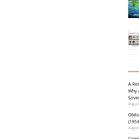
A Re
Why 
Sover
August
Obitu
(195
August
Comm