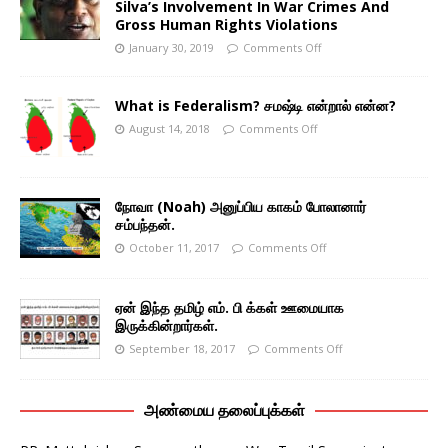
Silva’s Involvement In War Crimes And
Gross Human Rights Violations
January 30, 2019
Comments Off
What is Federalism? சமஷ்டி என்றால் என்ன?
August 14, 2018
Comments Off
நோவா (Noah) அனுப்பிய காகம் போலானார்
சம்பந்தன்.
October 11, 2017
Comments Off
ஏன் இந்த தமிழ் எம். பி க்கள் ஊமையாக
இருக்கின்றார்கள்.
September 18, 2017
Comments Off
அண்மைய தலைப்புக்கள்