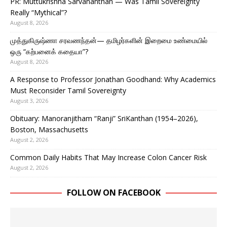
PR: Muttukrishna Sarvananthan — Was Tamil Sovereignty
Really “Mythical”?
August 8, 2026
முத்துகிருஷ்ணா சரவணந்தன்— தமிழர்களின் இறைமை உண்மையில்
ஒரு “கற்பனைக் கதையா”?
August 8, 2026
A Response to Professor Jonathan Goodhand: Why Academics
Must Reconsider Tamil Sovereignty
August 3, 2026
Obituary: Manoranjitham “Ranji” SriKanthan (1954–2026),
Boston, Massachusetts
August 2, 2026
Common Daily Habits That May Increase Colon Cancer Risk
August 2, 2026
FOLLOW ON FACEBOOK