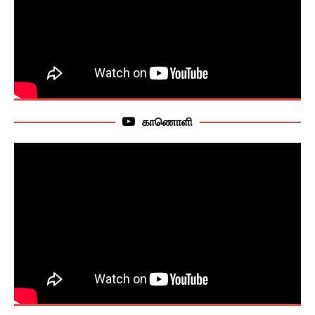
காணொளி