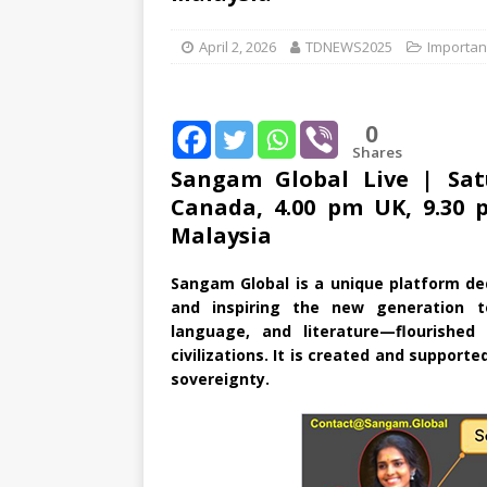
[ August 1, 2026 ]
New Vi
April 2, 2026
TDNEWS2025
Importan
IMPORTANT
[ July 30, 2026 ]
தமிழ் மக்
0
வலியுறுத்துகிறது
IMPOR
Shares
[ August 3, 2026 ]
A Resp
Sangam Global Live | Sat
Canada, 4.00 pm UK, 9.30
Reconsider Tamil Soverei
Malaysia
Sangam Global is a unique platform ded
and inspiring the new generation to
language, and literature—flourishe
civilizations. It is created and supporte
sovereignty.