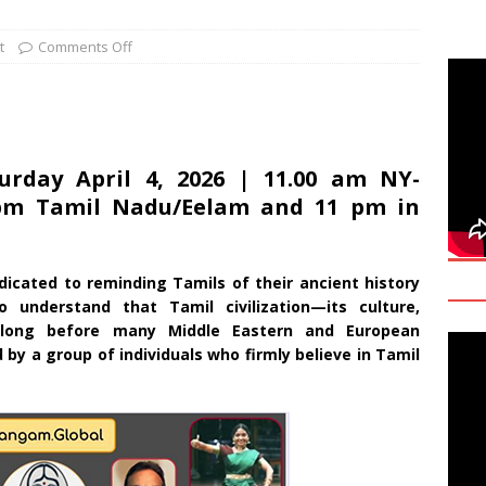
deo: Fact Check on Dr. Devanesan Nesiah’s Remarks
t
Comments Off
களுக்கான சர்வதேச அரசியல் தீர்வின் அவசியத்தை மகா சங்க மாநாடு
TANT
onse to Professor Jonathan Goodhand: Why Academics Must
urday April 4, 2026 | 11.00 am NY-
 pm Tamil Nadu/Eelam and 11 pm in
gnty
IMPORTANT
icated to reminding Tamils of their ancient history
 understand that Tamil civilization—its culture,
d long before many Middle Eastern and European
d by a group of individuals who firmly believe in Tamil