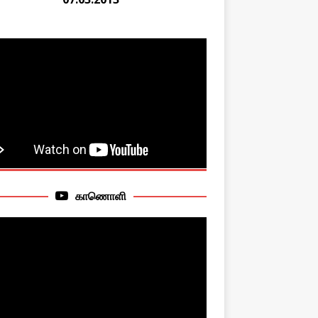
காணொளி