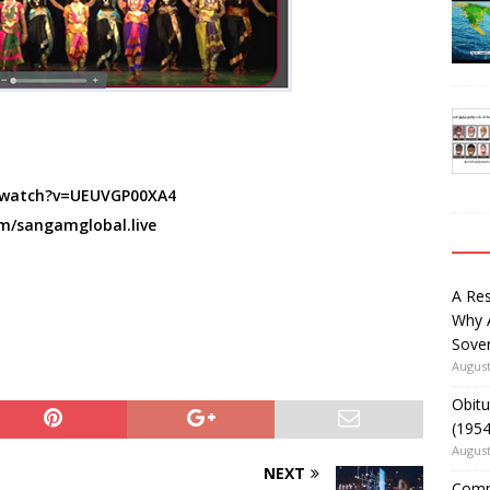
/watch?v=UEUVGP00XA4
m/sangamglobal.live
A Re
Why 
Sover
August
Obitu
(195
August
NEXT
Comm