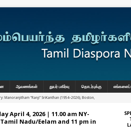
னை
ஆவணங்கள்
துயர் பகிர்வு
தொடர்புக்கு
எங்களைப் 
y: Manoranjitham “Ranji” SriKanthan (1954–2026), Boston,
்வு
y April 4, 2026 | 11.00 am NY-
SP
 Daily Habits That May Increase Colon Cancer Risk
m Tamil Nadu/Eelam and 11 pm in
L