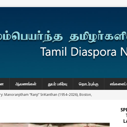
னை
ஆவணங்கள்
துயர் பகிர்வு
தொடர்புக்கு
எங்களைப் 
y: Manoranjitham “Ranji” SriKanthan (1954–2026), Boston,
்வு
SP
 Daily Habits That May Increase Colon Cancer Risk
L