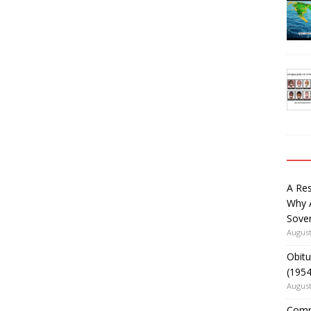
A Re
Why 
Sover
August
Obitu
(195
August
Comm