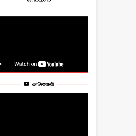
காணொளி