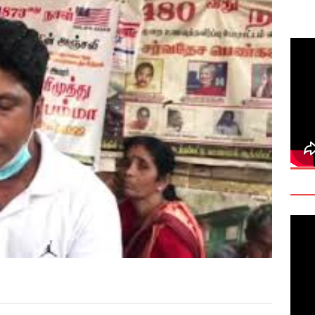
deo: Fact Check on Dr. Devanesan Nesiah’s Remarks
களுக்கான சர்வதேச அரசியல் தீர்வின் அவசியத்தை மகா சங்க மாநாடு
TANT
onse to Professor Jonathan Goodhand: Why Academics Must
gnty
IMPORTANT