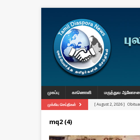
முகப்பு
காணொளி
மருத்துவ ஆலோச
[ August 2, 2026 ]
Obituar
முக்கிய செய்திகள்
Massachusetts
துயர் பகிர
mq2 (4)
[ August 2, 2026 ]
Common
IMPORTANT