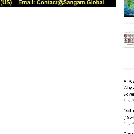
A Re
Why 
Sover
August
Obitu
(195
August
Comm