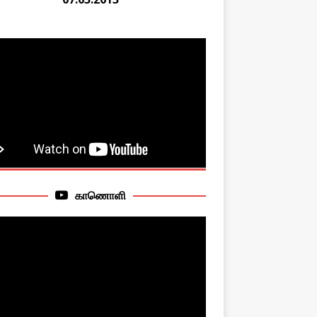
காணொளி