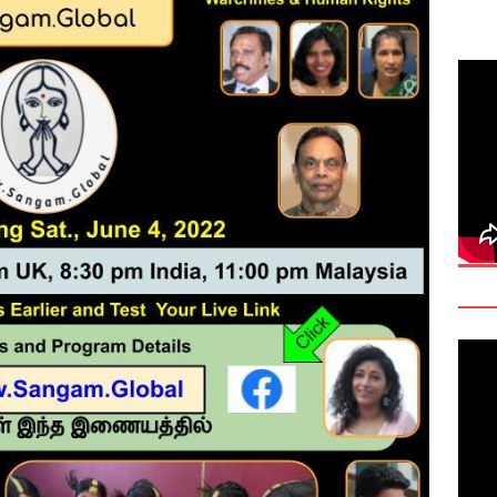
deo: Fact Check on Dr. Devanesan Nesiah’s Remarks
களுக்கான சர்வதேச அரசியல் தீர்வின் அவசியத்தை மகா சங்க மாநாடு
TANT
onse to Professor Jonathan Goodhand: Why Academics Must
gnty
IMPORTANT