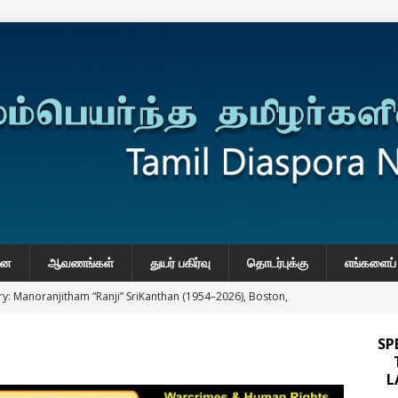
னை
ஆவணங்கள்
துயர் பகிர்வு
தொடர்புக்கு
எங்களைப் 
y: Manoranjitham “Ranji” SriKanthan (1954–2026), Boston,
்வு
SP
 Daily Habits That May Increase Colon Cancer Risk
L