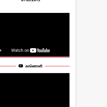
காணொளி