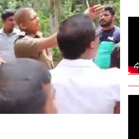
deo: Fact Check on Dr. Devanesan Nesiah’s Remarks
களுக்கான சர்வதேச அரசியல் தீர்வின் அவசியத்தை மகா சங்க மாநாடு
TANT
onse to Professor Jonathan Goodhand: Why Academics Must
gnty
IMPORTANT