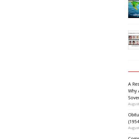
A Re
Why 
Sover
August
Obitu
(195
August
Comm