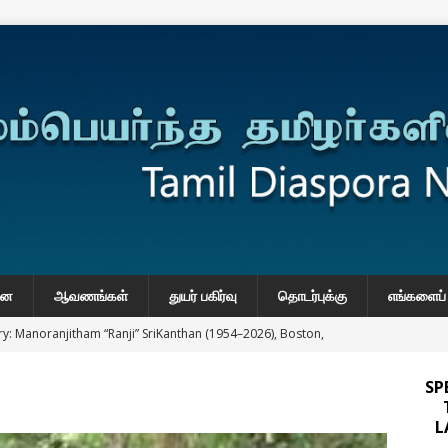
னை
ஆவணங்கள்
துயர் பகிர்வு
தொடர்புக்கு
எங்களைப் 
y: Manoranjitham “Ranji” SriKanthan (1954–2026), Boston,
்வு
SP
 Daily Habits That May Increase Colon Cancer Risk
L