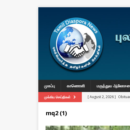
முகப்பு
காணொளி
மருத்துவ ஆலோச
[ August 2, 2026 ]
Obituar
முக்கிய செய்திகள்
Massachusetts
துயர் பகிர
mq2 (1)
[ August 2, 2026 ]
Common
IMPORTANT