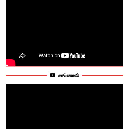
காணொளி