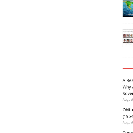
A Re
Why 
Sover
August
Obitu
(195
August
Comm