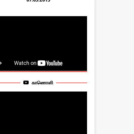
காணொளி