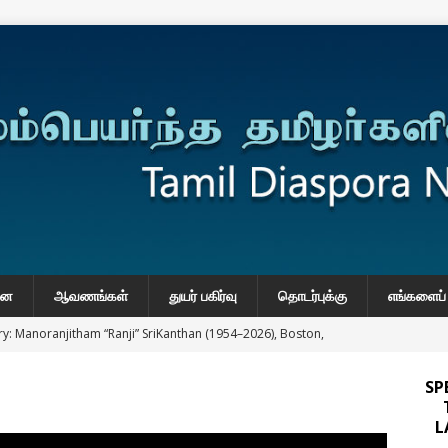
னை
ஆவணங்கள்
துயர் பகிர்வு
தொடர்புக்கு
எங்களைப் 
y: Manoranjitham “Ranji” SriKanthan (1954–2026), Boston,
்வு
SP
 Daily Habits That May Increase Colon Cancer Risk
L