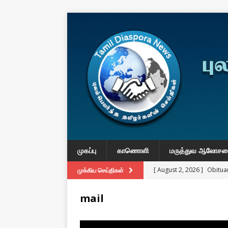
முகப்பு
காணொளி
மருத்துவ ஆலோச
[ August 2, 2026 ]
Obituar
முக்கிய செய்திகள்
Massachusetts
துயர் பகிர
mail
[ August 2, 2026 ]
Common
IMPORTANT