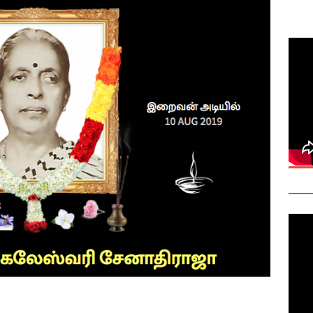
deo: Fact Check on Dr. Devanesan Nesiah’s Remarks
களுக்கான சர்வதேச அரசியல் தீர்வின் அவசியத்தை மகா சங்க மாநாடு
TANT
onse to Professor Jonathan Goodhand: Why Academics Must
gnty
IMPORTANT