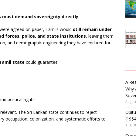
ls must demand sovereignty directly.
t were agreed on paper, Tamils would
still remain under
forces, police, and state institutions
, leaving them
ion, and demographic engineering they have endured for
Tamil state
could guarantee:
A Re
Why 
Sover
nd political rights
August
Obitu
 relevant. The Sri Lankan state continues to reject
(195
ary occupation, colonization, and systematic efforts to
August
Comm