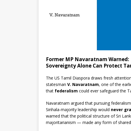
Former MP Navaratnam Warned: F
Sovereignty Alone Can Protect Ta
The US Tamil Diaspora draws fresh attention
statesman
V. Navaratnam
, one of the earl
that
federalism
could ever safeguard the Ta
Navaratnam argued that pursuing federalis
Sinhala-majority leadership would
never gra
warned that the political structure of Sri Lan
majoritarianism — made any form of shared p