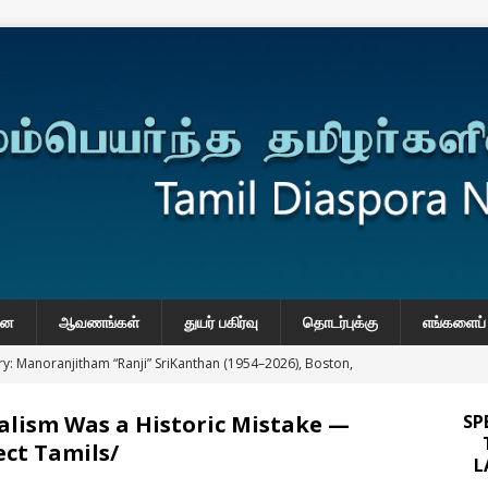
னை
ஆவணங்கள்
துயர் பகிர்வு
தொடர்புக்கு
எங்களைப் 
y: Manoranjitham “Ranji” SriKanthan (1954–2026), Boston,
்வு
lism Was a Historic Mistake —
SP
 Daily Habits That May Increase Colon Cancer Risk
ect Tamils/
L