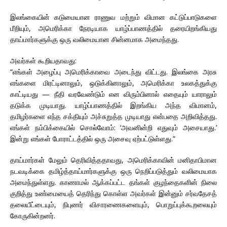
இலங்கையின் கடுமையான ராணுவ மற்றும் விமான கட்டுப்பாடுகளை
மீறியும், அமெரிக்கா நேரடியாக யாழ்ப்பாணத்தில் தரையிறங்கியது
தாய்மார்களுக்கு ஒரு வலிமையான சின்னமாக அமைந்தது.
அவர்கள் கூறியதாவது:
“எங்கள் அழைப்பு அமெரிக்காவை அடைந்து விட்டது. இலங்கை அரசு
எங்களை மிரட்டினாலும், ஒடுக்கினாலும், அமெரிக்கா உலகத்துக்கு
காட்டியது — நீதி வரவேண்டும் என விரும்பினால் எதையும் யாராலும்
தடுக்க முடியாது. யாழ்ப்பாணத்தில் இறங்கிய அந்த விமானம்,
தமிழர்களை எந்த சக்தியும் அச்சுறுத்த முடியாது என்பதை அறிவித்தது.
எங்கள் நம்பிக்கையில் சொல்வோம்: ‘அவனின்றி எதுவும் அசையாது.’
இன்று எங்கள் போராட்டத்தில் ஒரு அசைவு ஏற்பட்டுள்ளது.”
தாய்மார்கள் மேலும் தெரிவித்ததாவது, அமெரிக்காவின் மனிதாபிமான
நடவடிக்கை தமிழ்த்தாய்மார்களுக்கு ஒரு நெறிப்படுத்தும் வலிமையாக
அமைந்துள்ளது. காணாமல் ஆக்கப்பட்ட தங்கள் குழந்தைகளின் நிலை
குறித்து உண்மையைத் தெரிந்து கொள்ள அவர்கள் இன்னும் சர்வதேசத்
தலையீட்டையும், நிபுணர் விசாரணைகளையும், பொறுப்புக்கூறலையும்
கோருகின்றனர்.