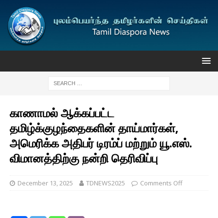
காணாமல் ஆக்கப்பட்ட
தமிழ்க்குழந்தைகளின் தாய்மார்கள்,
அமெரிக்க அதிபர் டிரம்ப் மற்றும் யூ.எஸ்.
விமானத்திற்கு நன்றி தெரிவிப்பு
December 13, 2025
TDNEWS2025
Comments Off