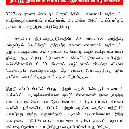
3217வது நாளாக தொடரும் போராட்டத்தில் – காணாமல் ஆக்கப்பட்ட
தமிழ்க்குழந்தைகளின் தாய்மார்கள், அமெரிக்க அதிபர் டிரம்ப் மற்றும்
யூ.எஸ். விமானத்திற்கு நன்றி தெரிவிப்பு
— வவுனியா நீதிமன்றத்திற்கெதிரே A9 சாலையின் ஓரத்தில்,
மழையிலும் வெயிலிலும் குற்றமற்ற தங்கள் காணாமல் ஆக்கப்பட்ட
குழந்தைகளுக்காக 3217 நாட்களாக போராடி வரும் தமிழ்தாய்மார்கள்
இன்று ஒரு சிறப்பு அறிக்கையை வெளியிட்டுள்ளனர். சமீபத்தில்
அமெரிக்காவின் C-130 விமானம் யாழ்ப்பாணம் சர்வதேச விமான
நிலையத்தில் தரையிறங்கியது, இது எங்கள் போராட்டத்திற்கு புதிய
நம்பிக்கையை அளித்ததாக அவர்கள் தெரிவித்தனர்.
இறுதி கட்டப் போரின் போது மற்றும் அதன் பின்னரும் காணாமல்
ஆக்கப்பட்ட ஆயிரக்கணக்கான தமிழ்ப்பிள்ளைகளின் நிலை குறித்த
உண்மையைத் தேடி, பல ஆண்டுகளாகத் தமிழ்தாய்மார்கள் சிங்கள
அரசின் புறக்கணிப்பு, மிரட்டல் மற்றும் அடக்குமுறைக்கு மத்தியில்
தொடர்ந்து நின்று வருகின்றனர். ஆனால் அமெரிக்காவின் இந்த
நடவடிக்கை, “நீதி வேண்டுமானால் உலக சக்திகள் தலையிட முடியும்”
என்பதை தெளிவாக காட்டுகிறது என தாய்மார்கள் கூறுகின்றனர்.