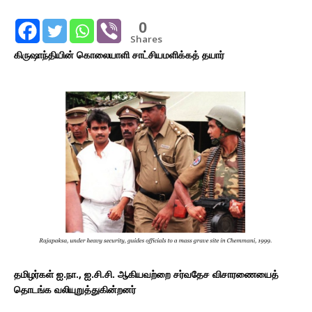
0
Shares
கிருஷாந்தியின் கொலையாளி சாட்சியமளிக்கத் தயார்
தமிழர்கள் ஐ.நா., ஐ.சி.சி. ஆகியவற்றை சர்வதேச விசாரணையைத்
தொடங்க வலியுறுத்துகின்றனர்