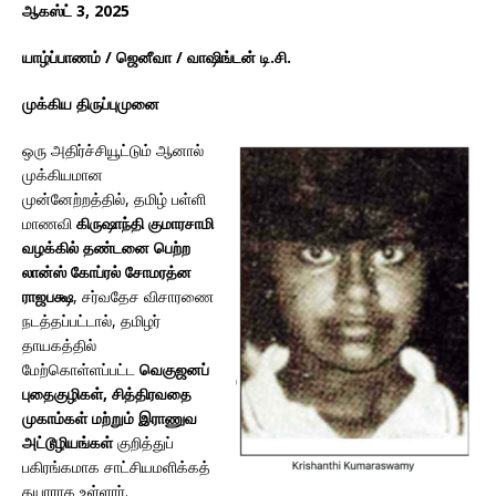
ஆகஸ்ட் 3, 2025
யாழ்ப்பாணம் / ஜெனீவா / வாஷிங்டன் டி.சி.
முக்கிய திருப்புமுனை
ஒரு அதிர்ச்சியூட்டும் ஆனால்
முக்கியமான
முன்னேற்றத்தில், தமிழ் பள்ளி
மாணவி
கிருஷாந்தி குமாரசாமி
வழக்கில் தண்டனை பெற்ற
லான்ஸ் கோப்ரல் சோமரத்ன
ராஜபக்ஷ
, சர்வதேச விசாரணை
நடத்தப்பட்டால், தமிழர்
தாயகத்தில்
மேற்கொள்ளப்பட்ட
வெகுஜனப்
புதைகுழிகள், சித்திரவதை
முகாம்கள் மற்றும் இராணுவ
அட்டூழியங்கள்
குறித்துப்
பகிரங்கமாக சாட்சியமளிக்கத்
தயாராக உள்ளார்.