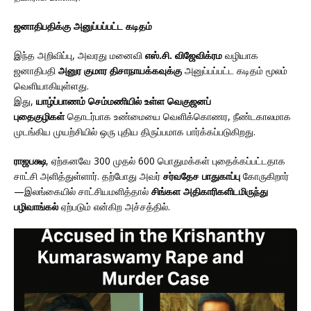
ஜனாதிபதிக்கு அனுப்பப்பட்ட கடிதம்
இந்த அறிவிப்பு, அவரது மனைவி
எஸ்.சி. விஜேவிக்ரம
வழியாக
ஜனாதிபதி
அனுர குமார திசாநாயக்கவுக்கு
அனுப்பப்பட்ட கடிதம் மூலம்
வெளியாகியுள்ளது.
இது,
யாழ்ப்பாணம் செம்மணியில் உள்ள வெகுஜனப்
புதைகுழிகள்
தொடர்பாக உண்மையை வெளிக்கொணர, நீண்டகாலமாக
முடங்கிய முயற்சியில் ஒரு புதிய திருப்பமாக பார்க்கப்படுகிறது.
ராஜபக்ஷ
, ஏற்கனவே 300 முதல் 600 பொதுமக்கள் புதைக்கப்பட்டதாக
சாட்சி அளித்துள்ளார். தற்போது அவர்
சர்வதேச பாதுகாப்பு
கோருகிறார்
—இலங்கையில் சாட்சியமளித்தால்
சிங்கள அதிகாரிகளிடமிருந்து
பழிவாங்கல்
ஏற்படும் என்கிற அச்சத்தில்.