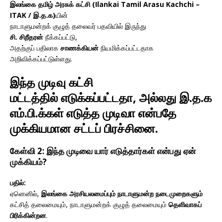
இலங்கை தமிழ் அரசுக் கட்சி (Ilankai Tamil Arasu Kachchi –
ITAK / இ.த.க)
யின்
நாடாளுமன்றக் குழுத் தலைவர் பதவியில் இருந்து
சி. சிறீதரன்
நீக்கப்பட்டு,
அதற்குப் பதிலாக
சாணக்கியன்
நியமிக்கப்பட்டதாக
அறிவிக்கப்பட்டுள்ளது.
இந்த முடிவு
கட்சி
மட்டத்தில்
எடுக்கப்பட்டதா, அல்லது
இ.த.க
எம்.பி.க்கள்
எடுத்த முடிவா என்பதே
முக்கியமான சட்டப் பிரச்சினை.
கேள்வி 2: இந்த முடிவை யார் எடுத்தார்கள் என்பது ஏன்
முக்கியம்?
பதில்:
ஏனெனில்,
இலங்கை அரசியலமைப்பும் நாடாளுமன்ற நடைமுறைகளும்
கட்சித் தலைமையும், நாடாளுமன்றக் குழுத் தலைமையும்
தெளிவாகப்
பிரிக்கின்றன
.