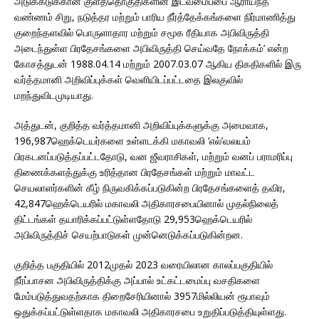
அடுக்கடுக்கான குளத்தொகுதிகளின் இடவமைப்பை ஆராய்ந்த
வண்ணம் சிறு, நடுத்தர மற்றும் பாரிய நீர்த்தேக்கங்களை நிர்மாணித்து
குறைந்தளவில் பொருளாதார மற்றும் சமூக ரீதியாக அபிவிருத்தி
அடைந்துள்ள பிரதேசங்களை அபிவிருத்தி செய்வதே நோக்கம்’ என்ற
கோசத்துடன் 1988.04.14 மற்றும் 2007.03.07 ஆகிய திகதிகளில் இரு
வர்த்தமானி அறிவிப்புக்கள் வெளியிடப்பட்டதை இலகுவில்
மறந்துவிடமுடியாது.
அத்துடன், குறித்த வர்த்தமானி அறிவிப்புக்களுக்கு அமைவாக,
196,987ஹெக்டெயர்களை உள்ளடக்கி மகாவலி ‘எல்’வலயம்
பிரகடனப்படுத்தப்பட்டதோடு, வன ஜீவராசிகள், மற்றும் வனப் பராமரிப்பு
திணைக்களத்துக்கு உரித்தான பிரதேசங்கள் மற்றும் மாவட்ட
செயலாளர்களின் கீழ் நிருவகிக்கப்படுகின்ற பிரதேசங்களைத் தவிர,
42,847ஹெக்டெயரில் மகாவலி அதிகாரசபையினால் முதல்நிலைத்
திட்டங்கள் தயாரிக்கப்பட்டுள்ளதோடு 29,953ஹெக்டெயரில்
அபிவிருத்திச் செயற்பாடுகள் முன்னெடுக்கப்படுகின்றன.
குறித்த பகுதியில் 2012முதல் 2023 வரையிலான காலப்பகுதியில்
நீர்ப்பாசன அபிவிருத்திக்கு அப்பால் உட்கட்டமைப்பு வசதிகளை
மேம்படுத்துவதற்காக திறைசேரியினால் 3957மில்லியன் ரூபாவும்
ஒதுக்கப்பட்டுள்ளதாக மகாவலி அதிகாரசபை உறுதிப்படுத்தியுள்ளது.