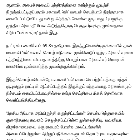
ஆனால், அமைச்சரவைப் பத்திரத்தினை நகர்த்தும் முயற்சி
நிறுத்தப்பட்டிருப்பதால் மகாவலி ‘எல்’ வலயச் செயற்பாடு நிரந்தரமாக
கைவிடப்பட்டுவிட்டது என்று அர்த்தம் கொள்ள முடியாது. ‘புயலுக்கு
முந்திய அமைதி’ போல அடுத்ததொரு பெருநகர்வுக்கு முன்னதான
சிறிய ‘பின்னகர்வு’ தான் இது.
நாட்டின் பணவீக்கம் 69.8சதவீதமாக இருந்துகொண்டிருக்கையில் தான்
மகாவலி ‘எல்’ வலயச் செயற்பாடுகளை முன்னெடுப்பதற்கு அமைச்சரவை
பத்திரத்தினை விடயதானத்திற்கு பொறுப்பான அமைச்சர் ரொஷான்
ரணசிங்க முன்னகர்த்த முயன்றிருக்கின்றார்.
இந்தச்செயற்பாடொன்றே மகாவலி ‘எல்’ வலய செயற்றிட்டத்தை எந்தச்
சூழலிலும் நாட்டின் ஆட்சிப்பீடத்தில் இருக்கும் எந்தவொரு அரசாங்கமும்
நிச்சயம் கைவிடப்போவதில்லை என்ற செய்தியை மிகத் தெளிவாக
வெளிப்படுத்தியுள்ளது.
‘தேசிய ரீதியாக அபிவிருத்தி கருத்திட்டங்கள் செயற்படுத்துகையில்
குறைந்தளவு கவனம் செலுத்தப்பட்டுள்ள முல்லைத்தீவு, வவுனியா,
திருகோணமலை, அநுராதபுரம் போன்ற மாவட்டங்களில்
அமையப்பெற்றுள்ள ஆற்றுப்படுக்கைகளுடன் தொடர்புடையதாகவுள்ள