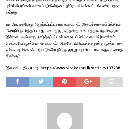
புள்ளிவிபரங்கள் காணப்படுகின்றமை இங்கு சுட்டிக்காட்ட வேண்டியதாக
உள்ளது.
எனவே, தற்போது நிறுத்தப்பட்டதாக கூறப்படும் அமைச்சரவைப் பத்திரம்
மீண்டும் நகர்த்தப்படாது என்பதற்கு எந்தவிதமான உத்தரவாதங்களும்
இல்லை. அவ்வாறு நகர்த்தப்பட்டால் மகாவலி ‘எல்’ வலய விரிவாக்கம்
செவ்வனே முன்னெடுக்கப்படும். ஆகவே, விரிவாக்கத்துக்கு முன்னரான
‘விளைவுமிக்க’ செயற்பாடுகளே நிரந்த முற்றுப்புள்ளிக்கான கதுவுகளைத்
திறக்கும்.
இணைப்பு (Source):
https://www.virakesari.lk/article/137288