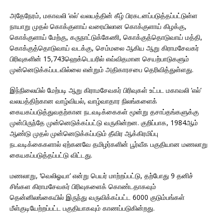
அதேநேரம், மகாவலி ‘எல்’ வலயத்தின் கீழ் பிரகடனப்படுத்தப்பட்டுள்ள
நாயாறு முதல் கொக்குளாய் வரையிலான கொக்குளாய் கிழக்கு,
கொக்குளாய் மேற்கு, கருநாட்டுக்கேணி, கொக்குத்தொடுவாய் மத்தி,
கொக்குத்தொடுவாய் வடக்கு, செம்மலை ஆகிய ஆறு கிராமசேவகர்
பிரிவுகளின் 15,743ஹெக்டெயரில் எவ்விதமான செயற்பாடுகளும்
முன்னெடுக்கப்படவில்லை என்றும் அதிகாரசபை தெரிவித்துள்ளது.
இந்நிலையில் மேற்படி ஆறு கிராமசேவகர் பிரிவுகள் உட்பட மகாவலி ‘எல்’
வலயத்திற்கான வாழ்வியல், வாழ்வாதார நிலங்களைக்
கையகப்படுத்துவதற்கான நடவடிக்கைகள் மூன்று தசாப்தங்களுக்கு
முன்பிருந்தே முன்னெடுக்கப்பட்டு வருகின்றன. குறிப்பாக, 1984ஆம்
ஆண்டு முதல் முன்னெடுக்கப்படும் தீவிர ஆக்கிரமிப்பு
நடவடிக்கைகளால் ஏற்கனவே தமிழர்களின் பூர்வீக பகுதியான மணலாறு
கையகப்படுத்தப்பட்டு விட்டது.
மணலாறு, ‘வெலிஓயா’ என்று பெயர் மாற்றப்பட்டு, தற்போது 9 தனிச்
சிங்கள கிராமசேவகர் பிரிவுகளைக் கொண்டதாகவும்
தென்னிலங்கையில் இருந்து வருவிக்கப்பட்ட 6000 குடும்பங்கள்
மீள்குடியேற்றப்பட்ட பகுதியாகவும் காணப்படுகின்றது.