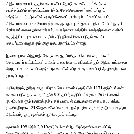
அதிகாரசபையிடத்தில் கையளிப்பதோடு காணிக் கச்சேரிகள்
நடத்தப்படும் சந்தர்ப்பங்களில் பிரதேசசெயலாளர்கள் மற்றும்
உத்தியோகத்தர்களின் ஒருங்கிணைப்பு மற்றும் பங்களிப்பையும்
அதிகாரசபை உத்தியோகத்தர்களுக்கு வழங்குதல், புதிய அபிவிருத்தி
பிரதேசங்களை இணைத்தல், அதற்கான உத்தியோகத்தர்களை வதிவிட
கருத்திட்ட முகாமையாளரின் கீழ் நிர்வகிக்கப்படுதல் உள்ளிட்ட
செயற்பாடுகளுக்கும் அனுமதி கோரப்பட்டுள்ளது.
இவ்வாறான அனுமதி கோரலானது, பிரதேச செயலாளர், மாவட்ட
செயலாளர் உள்ளிட்டவர்களின் காணிகளை நிர்வகிக்கும் அதிகாரங்களை
நேரடியாக மகாவலி அதிகாரசபையின் கீழாக தம் வசப்படுத்துவதற்கான
முஸ்தீபாகும்.
அதேநேரம், இந்த ஆறு கிராம செயலாளர் பகுதியில் 1171குடும்பங்கள்
காணப்படுவதாகவும், அதில் 901தமிழ் குடும்பங்களும் 269சிங்களக்
குடும்பங்களும் (கொக்குத்தொடுவாயில் வாடிகளை கையகப்படுத்தி
குடியேறியுள்ள 213தென்னிலங்கை கடற்றொழிலாளர்கள் குடும்பங்களும்
அடக்கம்) ஒரு முஸ்லிம் குடும்பமும் உள்ளது.
ஆனால் 1984இல் 2,910குடும்பங்கள் இப்பிரதேசங்களை விட்டு
வெளியேறியிருந்த நிலையில் தற்போது 1,279குடும்பங்கள் இருப்பதாக