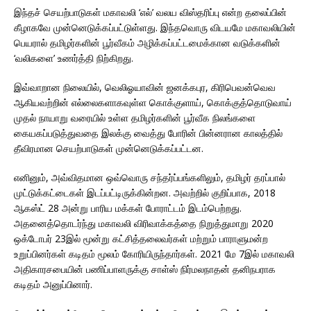
இந்தச் செயற்பாடுகள் மகாவலி ‘எல்’ வலய விஸ்தரிப்பு என்ற தலைப்பின்
கீழாகவே முன்னெடுக்கப்பட்டுள்ளது. இந்தவொரு விடயமே மகாவலியின்
பெயரால் தமிழர்களின் பூர்வீகம் அழிக்கப்பட்டமைக்கான வடுக்களின்
‘வலிகளை’ உணர்த்தி நிற்கிறது.
இவ்வாறான நிலையில், வெலிஓயாவின் ஜனக்கபுர, கிரிபெவன்வெவ
ஆகியவற்றின் எல்லைகளாகவுள்ள கொக்குளாய், கொக்குத்தொடுவாய்
முதல் நாயாறு வரையில் உள்ள தமிழர்களின் பூர்வீக நிலங்களை
கையகப்படுத்துவதை இலக்கு வைத்து போரின் பின்னரான காலத்தில்
தீவிரமான செயற்பாடுகள் முன்னெடுக்கப்பட்டன.
எனினும், அவ்விதமான ஒவ்வொரு சந்தர்ப்பங்களிலும், தமிழர் தரப்பால்
முட்டுக்கட்டைகள் இடப்பட்டிருக்கின்றன. அவற்றில் குறிப்பாக, 2018
ஆகஸ்ட் 28 அன்று பாரிய மக்கள் போராட்டம் இடம்பெற்றது.
அதனைத்தொடர்ந்து மகாவலி விரிவாக்கத்தை நிறுத்துமாறு 2020
ஒக்டோபர் 23இல் மூன்று கட்சித்தலைவர்கள் மற்றும் பாராளுமன்ற
உறுப்பினர்கள் கடிதம் மூலம் கோரியிருந்தார்கள். 2021 மே 7இல் மகாவலி
அதிகாரசபையின் பணிப்பாளருக்கு சாள்ஸ் நிர்மலநாதன் தனிநபராக
கடிதம் அனுப்பினார்.