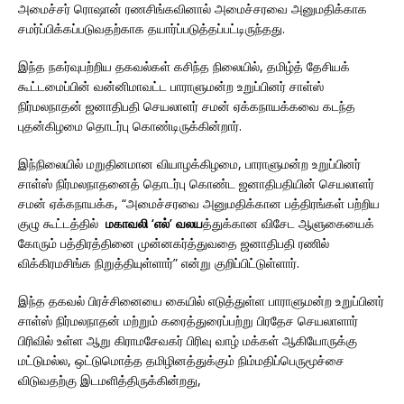
அமைச்சர் ரொஷான் ரணசிங்கவினால் அமைச்சரவை அனுமதிக்காக
சமர்ப்பிக்கப்படுவதற்காக தயார்ப்படுத்தப்பட்டிருந்தது.
இந்த நகர்வுபற்றிய தகவல்கள் கசிந்த நிலையில், தமிழ்த் தேசியக்
கூட்டமைப்பின் வன்னிமாவட்ட பாராளுமன்ற உறுப்பினர் சாள்ஸ்
நிர்மலநாதன் ஜனாதிபதி செயலாளர் சமன் ஏக்கநாயக்கவை கடந்த
புதன்கிழமை தொடர்பு கொண்டிருக்கின்றார்.
இந்நிலையில் மறுதினமான வியாழக்கிழமை, பாராளுமன்ற உறுப்பினர்
சாள்ஸ் நிர்மலநாதனைத் தொடர்பு கொண்ட ஜனாதிபதியின் செயலாளர்
சமன் ஏக்கநாயக்க, “அமைச்சரவை அனுமதிக்கான பத்திரங்கள் பற்றிய
குழு கூட்டத்தில்
மகாவலி ‘எல்’ வலய
த்துக்கான விசேட ஆளுகையைக்
கோரும் பத்திரத்தினை முன்னகர்த்துவதை ஜனாதிபதி ரணில்
விக்கிரமசிங்க நிறுத்தியுள்ளார்” என்று குறிப்பிட்டுள்ளார்.
இந்த தகவல் பிரச்சினையை கையில் எடுத்துள்ள பாராளுமன்ற உறுப்பினர்
சாள்ஸ் நிர்மலநாதன் மற்றும் கரைத்துரைப்பற்று பிரதேச செயலாளார்
பிரிவில் உள்ள ஆறு கிராமசேவகர் பிரிவு வாழ் மக்கள் ஆகியோருக்கு
மட்டுமல்ல, ஒட்டுமொத்த தமிழினத்துக்கும் நிம்மதிப்பெருமூச்சை
விடுவதற்கு இடமளித்திருக்கின்றது,