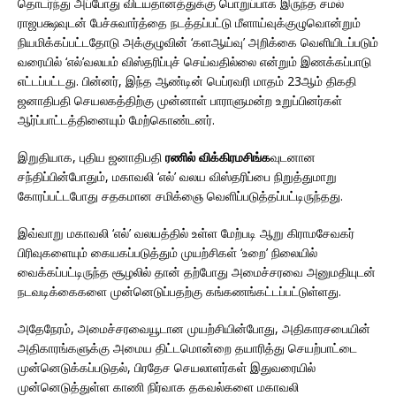
தொடர்ந்து அப்போது விடயதானத்துக்கு பொறுப்பாக இருந்த சமல்
ராஜபக்ஷவுடன் பேச்சுவார்த்தை நடத்தப்பட்டு மீளாய்வுக்குழுவொன்றும்
நியமிக்கப்பட்டதோடு அக்குழுவின் ‘களஆய்வு’ அறிக்கை வெளியிடப்படும்
வரையில் ‘எல்’வலயம் விஸ்தரிப்புச் செய்வதில்லை என்றும் இணக்கப்பாடு
எட்டப்பட்டது. பின்னர், இந்த ஆண்டின் பெப்ரவரி மாதம் 23ஆம் திகதி
ஜனாதிபதி செயலகத்திற்கு முன்னாள் பாராளுமன்ற உறுப்பினர்கள்
ஆர்ப்பாட்டத்தினையும் மேற்கொண்டனர்.
இறுதியாக, புதிய ஜனாதிபதி
ரணில் விக்கிரமசிங்க
வுடனான
சந்திப்பின்போதும், மகாவலி ‘எல்’ வலய விஸ்தரிப்பை நிறுத்துமாறு
கோரப்பட்டபோது சதகமான சமிக்ஞை வெளிப்படுத்தப்பட்டிருந்தது.
இவ்வாறு மகாவலி ‘எல்’ வலயத்தில் உள்ள மேற்படி ஆறு கிராமசேவகர்
பிரிவுகளையும் கையகப்படுத்தும் முயற்சிகள் ‘உறை’ நிலையில்
வைக்கப்பட்டிருந்த சூழலில் தான் தற்போது அமைச்சரவை அனுமதியுடன்
நடவடிக்கைகளை முன்னெடுப்பதற்கு கங்கணங்கட்டப்பட்டுள்ளது.
அதேநேரம், அமைச்சரவையூடான முயற்சியின்போது, அதிகாரசபையின்
அதிகாரங்களுக்கு அமைய திட்டமொன்றை தயாரித்து செயற்பாட்டை
முன்னெடுக்கப்படுதல், பிரதேச செயலாளர்கள் இதுவரையில்
முன்னெடுத்துள்ள காணி நிர்வாக தகவல்களை மகாவலி