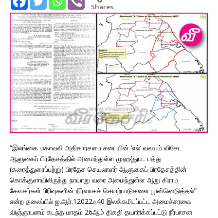
Shares
“இலங்கை மகாவலி அதிகாரசபை சபையின் ‘எல்’ வலயம் விசேட
ஆளுகைப் பிரதேசத்தில் அமைந்துள்ள முஹ{துபட பத்து
(கரைத்துரைப்பற்று) பிரதேச செயலாளர் ஆளுகைப் பிரதேசத்தின்
கொக்குளாயிலிருந்து நாயாறு வரை அமைந்துள்ள ஆறு கிராம
சேவகர்கள் பிரிவுகளின் நிர்வாகச் செயற்பாடுகளை முன்னெடுத்தல்”
என்ற தலைப்பில் ஐ.ஆர்.12022ஃ40 இலக்கமிடப்பட்ட அமைச்சரவை
விஞ்ஞாபனம் கடந்த மாதம் 26ஆம் திகதி தயாரிக்கப்பட்டு நீர்பாசன