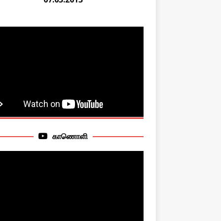
காணொளி