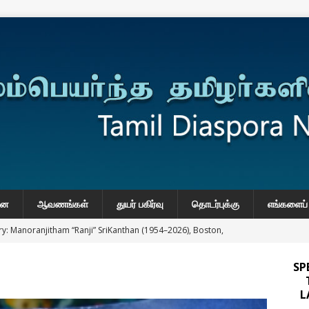
னை
ஆவணங்கள்
துயர் பகிர்வு
தொடர்புக்கு
எங்களைப் 
y: Manoranjitham “Ranji” SriKanthan (1954–2026), Boston,
்வு
SP
 Daily Habits That May Increase Colon Cancer Risk
L