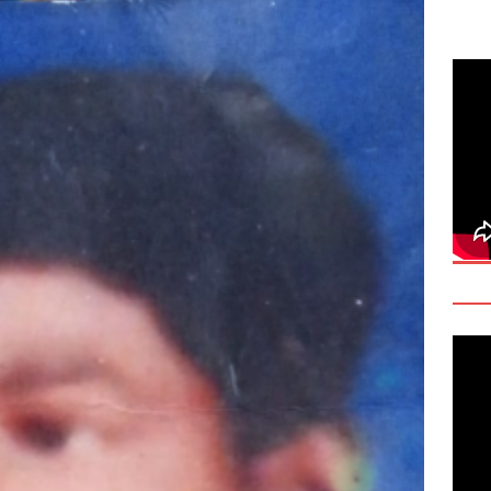
deo: Fact Check on Dr. Devanesan Nesiah’s Remarks
களுக்கான சர்வதேச அரசியல் தீர்வின் அவசியத்தை மகா சங்க மாநாடு
TANT
onse to Professor Jonathan Goodhand: Why Academics Must
gnty
IMPORTANT