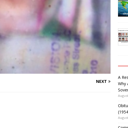
A Re
NEXT
Why 
Sover
August
Obitu
(195
August
Comm