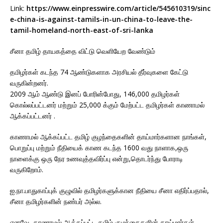
Link:
https://www.einpresswire.com/article/545610319/sinc
e-china-is-against-tamils-in-un-china-to-leave-the-
tamil-homeland-north-east-of-sri-lanka
சீனா தமிழ் தாயகத்தை விட்டு வெளியேற வேண்டும்
தமிழர்கள் கடந்த 74 ஆண்டுகளாக அரசியல் தீர்வுகளை கேட்டு
வருகின்றனர்.
2009 ஆம் ஆண்டு இனப் போரின்போது, ​​146,000 தமிழர்கள்
கொல்லப்பட்டனர் மற்றும் 25,000 க்கும் மேற்பட்ட தமிழர்கள் காணாமல்
ஆக்கப்பட்டனர் .
காணாமல் ஆக்கப்பட்ட தமிழ் குழந்தைகளின் தாய்மார்களான நாங்கள்,
பொறுப்பு மற்றும் நீதியைக் காண கடந்த 1600 வது நாளாக,ஒரு
நாளைக்கு ஒரு நேர உணவுத்தவிர்ப்பு என்று,தொடர்ந்து போராடி
வருகிறோம்.
ஐ.நா.பாதுகாப்புக் குழுவில் தமிழர்களுக்கான நீதியை சீனா எதிர்ப்பதால்,
சீனா தமிழர்களின் நண்பர் அல்ல.
எனவே, காணாமல் ஆக்கப்பட்ட தமிழ் குழந்தைகளின் தாய்மார்கள்