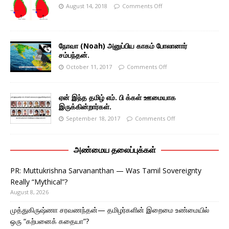
August 14, 2018
Comments Off
நோவா (Noah) அனுப்பிய காகம் போலானார்
சம்பந்தன்.
October 11, 2017
Comments Off
ஏன் இந்த தமிழ் எம். பி க்கள் ஊமையாக
இருக்கின்றார்கள்.
September 18, 2017
Comments Off
அண்மைய தலைப்புக்கள்
PR: Muttukrishna Sarvananthan — Was Tamil Sovereignty
Really “Mythical”?
August 8, 2026
முத்துகிருஷ்ணா சரவணந்தன்— தமிழர்களின் இறைமை உண்மையில்
ஒரு “கற்பனைக் கதையா”?