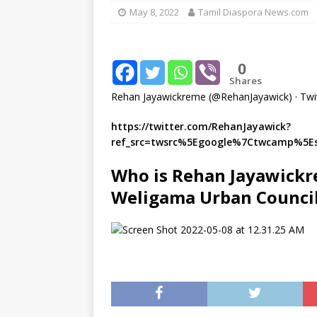
May 8, 2022
Tamil Diaspora News.com
[ August 1, 2026 ]
New Vi
IMPORTANT
[ July 30, 2026 ]
தமிழ் மக்
0
Shares
வலியுறுத்துகிறது
IMPOR
Rehan Jayawickreme (@RehanJayawick) · Twi
[ August 3, 2026 ]
A Resp
https://twitter.com/RehanJayawick?
Reconsider Tamil Soverei
ref_src=twsrc%5Egoogle%7Ctwcamp%5E
Who is Rehan Jayawickr
Weligama Urban Counci