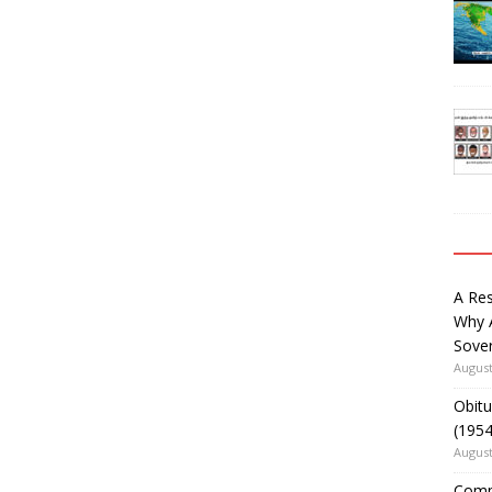
A Re
Why 
Sover
August
Obitu
(195
August
Comm