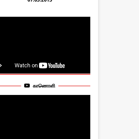
காணொளி