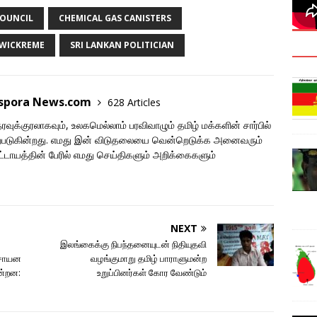
COUNCIL
CHEMICAL GAS CANISTERS
AWICKREME
SRI LANKAN POLITICIAN
aspora News.com
628 Articles
ுக்குரலாகவும், உலகமெல்லாம் பரவிவாழும் தமிழ் மக்களின் சார்பில்
படுகின்றது. எமது இன் விடுதலையை வென்றெடுக்க அனைவரும்
ாயத்தின் பேரில் எமது செய்திகளும் அறிக்கைகளும்
NEXT
இலங்கைக்கு நிபந்தனையுடன் நிதியுதவி
இரசாயன
வழங்குமாறு தமிழ் பாராளுமன்ற
ன்றன:
உறுப்பினர்கள் கோர வேண்டும்