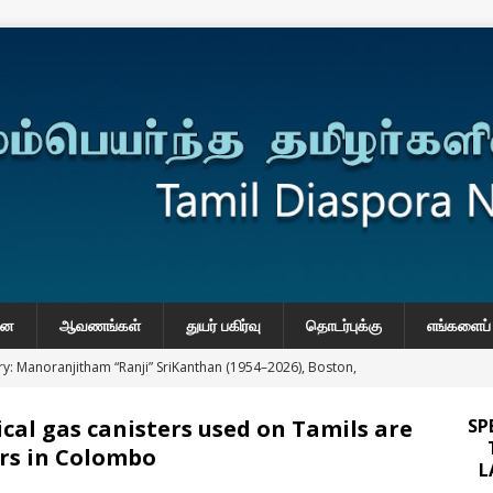
னை
ஆவணங்கள்
துயர் பகிர்வு
தொடர்புக்கு
எங்களைப் 
y: Manoranjitham “Ranji” SriKanthan (1954–2026), Boston,
்வு
ical gas canisters used on Tamils are
SP
 Daily Habits That May Increase Colon Cancer Risk
ors in Colombo
L