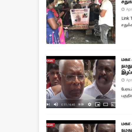
சதுக
Apr
Link 
சதுக்
மகா 
நமது
இழப்
Apr
பேராய
பகுதி
மகா 
நமது