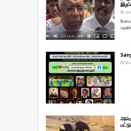
இழப்
Apr
பேராய
பகுதி
Sang
Mar
அமெர
மட்டு