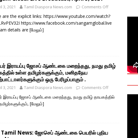
deo: Fact Check on Dr. Devanesan Nesiah’s Remarks
il 3, 2021
Tamil Diaspora News.com
Comments Off
 are the explicit links: https://www.youtube.com/watch?
RvPEV32I https://www.facebook.com/sangamglobal.live
களுக்கான சர்வதேச அரசியல் தீர்வின் அவசியத்தை மகா சங்க மாநாடு
am details are
[மேலும்]
TANT
onse to Professor Jonathan Goodhand: Why Academics Must
gnty
IMPORTANT
யர் இராயப்பு ஜோசப் ஆண்டகை மறைந்தது, நமது தமிழ்
த்தில் உள்ள தமிழர்களுக்கும், மனிதநேய
்பாட்டாளர்களுக்கும் ஒரு பேரிழப்பாகும் .
il 3, 2021
Tamil Diaspora News.com
Comments Off
ர் இராயப்பு ஜோசப் ஆண்டகை மறைந்தது, நமது தமிழ் தாயகத்தில்
தமிழர்களுக்கும்,
[மேலும்]
Tamil News: ஜோசெப் ஆண்டகை பெயரில் புதிய