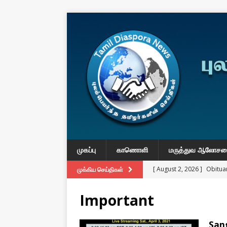
முகப்பு
காணொளி
மருத்துவ ஆலோச
[ August 2, 2026 ]
Obituar
முக்கிய செய்திகள்
Massachusetts
துயர் பகிர
Important
[ August 2, 2026 ]
Common
IMPORTANT
Sang