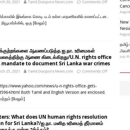
ch 30, 2021
Tamil Diaspora News.com
Comments Off
Cance
August
க்காவில் இலங்கை கொடி படம் உள்ள பாதணிகளில் காணப்பட்டன.
New 
நியூயார்க்கில், ஒரு
[மேலும்]
Nesi
August
தமிழ்
க்குற்றங்களை ஆவணப்படுத்த ஐ.நா. உரிமைகள்
அவசிய
லகத்திற்கு ஆணை கிடைக்கிறது/U.N. rights office
July 30
s mandate to document Sri Lanka war crimes
ch 25, 2021
Tamil Diaspora News.com
Comments Off
https://www.yahoo.com/news/u-n-rights-office-gets-
5964.html Both Tamil and English Version are enclosed.
மற்றும்
[மேலும்]
ters: What does UN human rights resolution
 for Sri Lanka?/ஐ.நா. மனித உரிமைத் தீர்மானம்
கைக்கு என்ன அர்த்தம்?