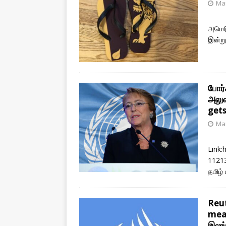
Mar
அமெரி
இன்று 
போர்
அலுவ
get
Mar
Link:
11213
தமிழ் 
Reu
mean
இலங்