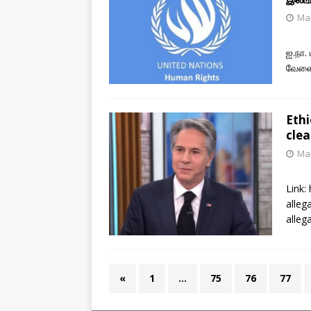
Mar
ஐ.நா.
வேளை
Ethi
clea
Mar
Link:
alleg
alleg
«
1
…
75
76
77