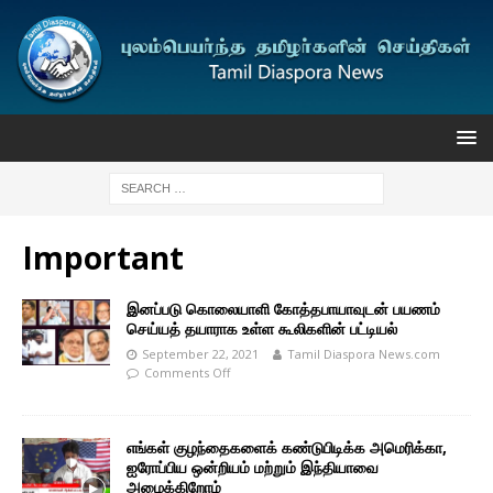
Important
இனப்படு கொலையாளி கோத்தபாயாவுடன் பயணம்
செய்யத் தயாராக உள்ள கூலிகளின் பட்டியல்
September 22, 2021
Tamil Diaspora News.com
Comments Off
எங்கள் குழந்தைகளைக் கண்டுபிடிக்க அமெரிக்கா,
ஐரோப்பிய ஒன்றியம் மற்றும் இந்தியாவை
அழைக்கிறோம்