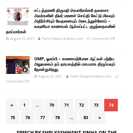
சட்டத்தரணி திருமதி கௌரிசங்கரி தவராசா
அவர்களின் திடீர் மரணச் செய்தி கேட்டு மிகவும்
அதிர்ச்சியும் வேதனையும் அடைந்துள்ளோம் –
வவுனியா காணாமல் ஆக்கப்பட்ட குழந்தைகளின்
தாய்மார்கள்
August 25, 2021
Tamil Diaspora News.com
Comments Off
OMP, ஓஎம்பி – காணாமற்போன ஆட்கள் பற்றிய
அலுவலகம் நம் தாயகத்தில் மாயமாக திரும்பவும்
தோன்றுகிறது.
August 23, 2021
Tamil Diaspora News.com
Comments Off
«
1
…
70
71
72
73
74
75
76
77
78
…
83
»
SPEECH BY SHRI YASHWANT SINHA ON THE