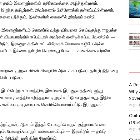
ன தமிழ் இளைஞர்களின் எதிர்காலத்தை அழித்துள்ளனர்.
 இருந்த தமிழர்கள், இவர்களால் பின்னோக்கி தள்ளப்பட்டுள்ளனர்.
ுகளை பறித்தும், இவர்களின் கைகளில் இரத்தம் உண்டு.
் இளைஞர்களிடம் கொண்டு வந்து விற்பனை செய்வதற்கு ராஜபக்ச
ியாபாரத்தில் ஈடுபட்டால் அவர்கள் தண்டிக்கப்பட வேண்டும் —
ண்டும், இராணுவத்தின் சட்டவிரோதக் கொலை வழியே அல்ல.
்களிடம் இல்லை. தமிழில் சொல்வது போல — கணக்கை கர்மமே
்வாறான குற்றவாளிகள் சிறையில் அடைக்கப்படுவர். தமிழர் நீதிமன்ற
லிடப்படுவர்.
A Re
ில் இடம்பெற்ற சம்பவத்தில், இலங்கை இராணுவத்தினர் ஐந்து
Why 
குளத்தில் எறிந்ததாக குற்றச்சாட்டு எழுந்துள்ளது. இதில்
Sover
னர். உண்மை முழுமையாக வெளிக்கொணரப்பட்டு, இராணுவம்
August
Obitu
(195
்றம்தான், ஆனால் இந்தப் போதைப்பொருள் குற்றவாளிகளை
August
ும், போதைப்பொருள் வலையமைப்பும் — இரண்டும் — தமிழ்
 நீதியின் முன் நிற்க வேண்டும்.
Comm