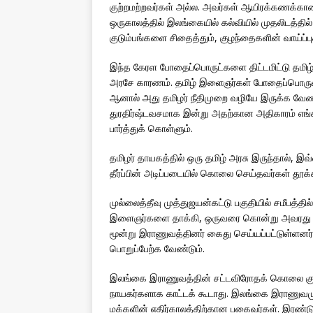
குற்றமற்றவர்கள் அல்ல. அவர்கள் ஆயிரக்கணக்கா
ஒருகாலத்தில் இலங்கையில் கல்வியில் முதலிடத்தில்
குடும்பங்களை சிதைத்தும், குழந்தைகளின் வாய்ப்ப
இந்த கேரள போதைப்பொருட்களை திட்டமிட்டு தமிழ
அரசே காரணம். தமிழ் இளைஞர்கள் போதைப்பொருள் வ
ஆனால் அது தமிழர் நீதிமுறை வழியே இருக்க வே
துரதிர்ஷ்டவசமாக இன்று அதற்கான அதிகாரம் எங
பார்த்துக் கொள்ளும்.
தமிழர் தாயகத்தில் ஒரு தமிழ் அரசு இருந்தால், இவ
தீர்ப்பின் அடிப்படையில் கொலை செய்தவர்கள் தூக்கி
முல்லைத்தீவு முத்துஜயன்கட்டு பகுதியில் சமீபத்த
இளைஞர்களை தாக்கி, ஒருவரை கொன்று அவரது உடலை 
மூன்று இராணுவத்தினர் கைது செய்யப்பட்டுள்ள
பொறுப்பேற்க வேண்டும்.
இலங்கை இராணுவத்தின் சட்டவிரோதக் கொலை குற
நாயகர்களாக காட்டக் கூடாது. இலங்கை இராணுவம
மக்களின் எதிர்காலத்திற்கான பகைவர்கள். இரண்டும்