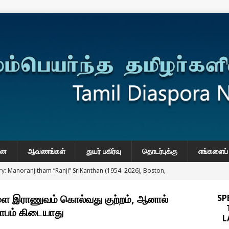
னை
ஆவணங்கள்
துயர் பகிர்வு
தொடர்புக்கு
எங்களைப் 
y: Manoranjitham “Ranji” SriKanthan (1954–2026), Boston,
்வு
 இராணுவம் கொல்வது குற்றம், ஆனால்
SP
 Daily Habits That May Increase Colon Cancer Risk
ாபம் கிடையாது
L