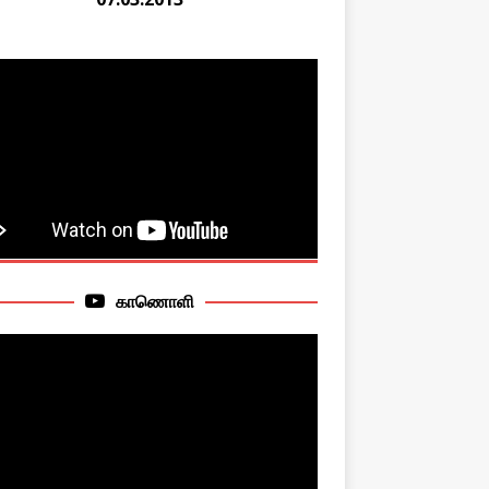
காணொளி