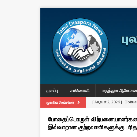
முகப்பு
காணொளி
மருத்துவ ஆலோச
[ August 2, 2026 ]
Obituar
முக்கிய செய்திகள்
Massachusetts
துயர் பகிர
போதைப்பொருள் விற்பனையாளர்களை
[ August 2, 2026 ]
Common
இவ்வாறான குற்றவாளிகளுக்கு பரித
IMPORTANT