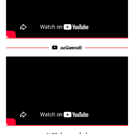
காணொளி