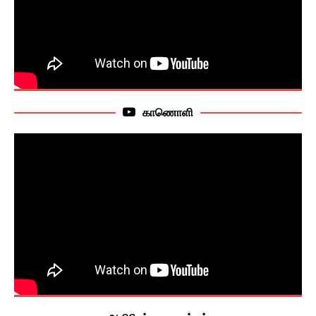
காணொளி