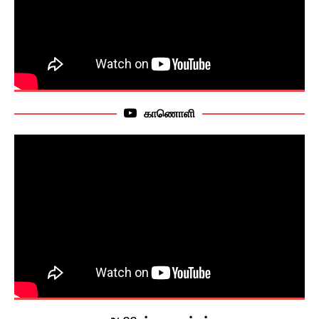
காணொளி