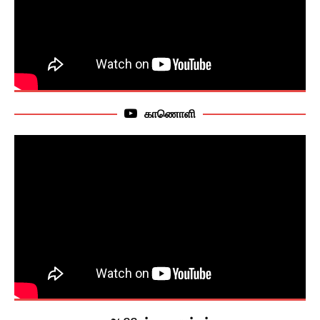
காணொளி