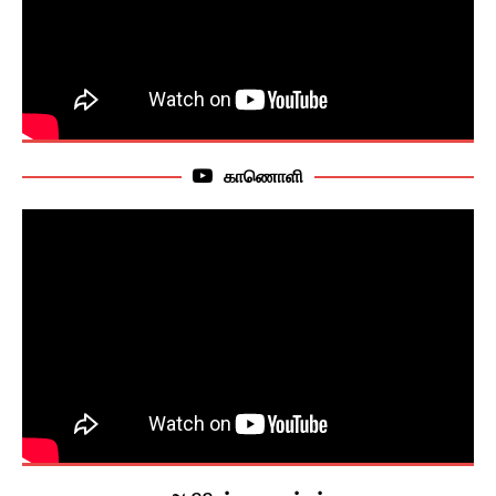
காணொளி