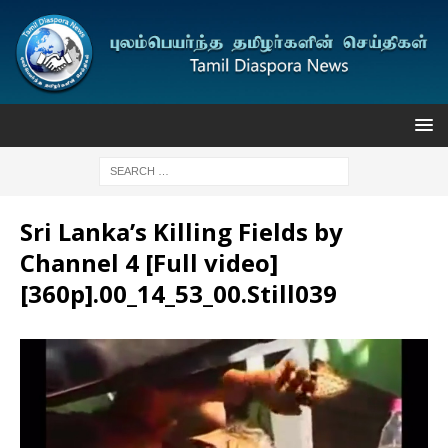
Sri Lanka’s Killing Fields by
Channel 4 [Full video]
[360p].00_14_53_00.Still039