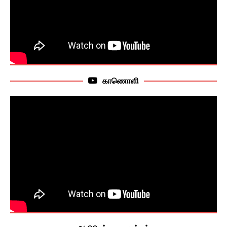
காணொளி