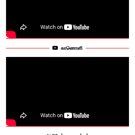
காணொளி