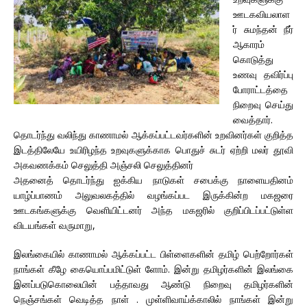
ஊடகவியலாள
ர் சுமந்தன் நீர்
ஆகாரம்
கொடுத்து
உணவு தவிர்ப்பு
போராட்டத்தை
நிறைவு செய்து
வைத்தார்.
தொடர்ந்து வலிந்து காணாமல் ஆக்கப்பட்டவர்களின் உறவினர்கள் குறித்த
இடத்திலேயே உயிரிழந்த உறவுகளுக்காக பொதுச் சுடர் ஏற்றி மலர் தூவி
அகவணக்கம் செலுத்தி அஞ்சலி செலுத்தினர்
அதனைத் தொடர்ந்து ஐக்கிய நாடுகள் சபைக்கு நாளையதினம்
யாழ்ப்பாணம் அலுவலகத்தில் வழங்கப்பட இருக்கின்ற மகஜரை
ஊடகங்களுக்கு வெளியிட்டனர் அந்த மகஜரில் குறிப்பிடப்பட்டுள்ள
விடயங்கள் வருமாறு,
இலங்கையில் காணாமல் ஆக்கப்பட்ட பிள்ளைகளின் தமிழ் பெற்றோர்கள்
நாங்கள் கீழே கையொப்பமிட்டுள் ளோம். இன்று தமிழர்களின் இலங்கை
இனப்படுகொலையின் பத்தாவது ஆண்டு நிறைவு தமிழர்களின்
நெஞ்சங்கள் வெடித்த நாள் . முள்ளிவாய்க்காலில் நாங்கள் இன்று