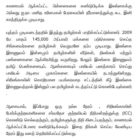
காணாமல் ஆக்கப்பட்ட பிள்ளைகளை கண்டுபிடிக்க இலங்கைக்கு
அல்லது ஐ.நா. மனித உரிமைகள் பேரவையின் தீர்மானத்துக்கு கூட இனி
காத்திருக்க முடியாது.
யுத்தம் முடிவடைந்ததில் இருந்து தமிழர்கள் பாதிக்கப்பட்டுள்ளனர். 2009
மே மாதம் 145,000 அப்பாவி மக்களை படுகொலை செய்த
சிங்களவர்களை தமிழர்கள் வெறுமனே நம்ப முடியாது. இலங்கை
இராணுவம் இன்னமும் தமிழர்களின் வீடுகள், நிலங்கள் மற்றும்
பண்ணைகளை ஆக்கிரமித்து வருகிறது. மேலும் இலங்கை இராணுவம்
தமிழ் பெண்களையும், ஆண்களையும் பாலியல் பலாத்காரம் செய்து
பாலியல் அடிமை முகாம்களை இலங்கையில் நடாத்துகின்றது.
ஸ்ரீலங்காவின் கொடூரமான பயங்கரவாத சட்டத்தின் கீழ் இலங்கை
இராணுவத்தால் இன்னும் பல தமிழர்கள் கடத்தப்பட்டு கொண்டேயுள்ளனர்
.
ஆகையால், இப்போது ஒரு நல்ல நேரம் , சிறிலங்காவின்
போர்க்குற்றவாளிகளை சர்வதேச குற்றவியல் நீதிமன்றத்துக்கு (ICC)
கொண்டு செல்வதற்கும், தமிழர்களுக்கு நீதி கிடைப்பதற்கும், காணாமல்
ஆக்கப்பட்டோரை கண்டுபிடிக்கவும். இதை நீங்கள் செய்ய வேண்டிய
நேரம் இது எனத் தெரிவிக்கப்பட்டுள்ளது.