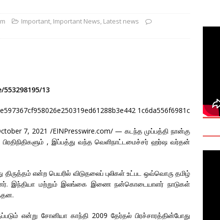
y: Manoranjitham “Ranji” SriKanthan (1954–2026), Boston,
om
Important
,
Important News
,
Latest news
்வு
 Daily Habits That May Increase Colon Cancer Risk
ttukrishna Sarvananthan — Was Tamil Sovereignty Really
e/553298195/13
T
er 7, 2021 /EINPresswire.com/ — கடந்த முப்பத்தி நான்கு
ிரதிநிதிகளும் , இப்பத்து வந்த வெளிநாட்டமைச்சர் ஹர்ஷ வர்தன்
ு திருத்தம் என்ற பெயரில் விடுதலைப் புலிகள் உட்பட ஒவ்வொரு தமிழ்
னர். இந்தியா மற்றும் இலங்கை இணை நன்கொடையாளர் நாடுகள்
்தன.
தப்படும் என்று சோனியா காந்தி 2009 தேர்தல் பிரச்சாரத்தின்போது