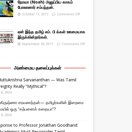
நோவா (Noah) அனுப்பிய காகம்
போலானார் சம்பந்தன்.
October 11, 2017
Comments Off
ஏன் இந்த தமிழ் எம். பி க்கள் ஊமையாக
இருக்கின்றார்கள்.
September 18, 2017
Comments Off
அண்மைய தலைப்புக்கள்
Muttukrishna Sarvananthan — Was Tamil
eignty Really “Mythical”?
 8, 2026
துகிருஷ்ணா சரவணந்தன்— தமிழர்களின் இறைமை
ையில் ஒரு “கற்பனைக் கதையா”?
 8, 2026
sponse to Professor Jonathan Goodhand:
Academics Must Reconsider Tamil