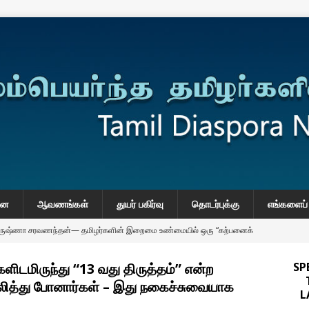
னை
ஆவணங்கள்
துயர் பகிர்வு
தொடர்புக்கு
எங்களைப் 
கிருஷ்ணா சரவணந்தன்— தமிழர்களின் இறைமை உண்மையில் ஒரு “கற்பனைக்
ிடமிருந்து “13 வது திருத்தம்” என்ற
SP
onse to Professor Jonathan Goodhand: Why Academics Must
லித்து போனார்கள் – இது நகைச்சுவையாக
L
gnty
IMPORTANT