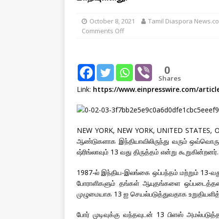
[ August 2, 2026 ]
Obituar
October 8, 2021
Tamil Diaspora News.c
Massachusetts
துயர் பகிர
Comments Off
[ August 2, 2026 ]
Common
IMPORTANT
0
[ August 8, 2026 ]
PR: Mu
Shares
Link:
https://www.einpresswire.com/articl
“Mythical”?
IMPORTAN
NEW YORK, NEW YORK, UNITED STATES, Octob
ஆண்டுகளாக இந்தியாவிலிருந்து வரும் ஒவ்வொரு ப
ஷ்ரிங்லாவும் 13 வது திருத்தம் என்று கூறுகின்றனர்.
1987-ல் இந்திய-இலங்கை ஒப்பந்தம் மற்றும் 13-வத
போராளிகளும் தங்கள் ஆயுதங்களை ஒப்படைத்த
முழுமையாக 13 ஐ செயல்படுத்துவதாக உறுதியளித
போர் முடிவுக்கு வந்தவுடன் 13 பிளஸ் அமல்படுத்