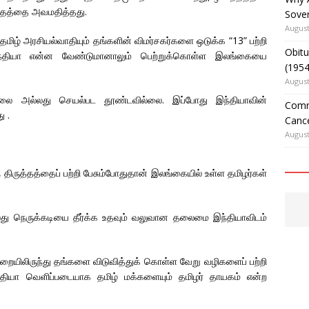
ந்தத்தை அவமதித்தது.
Sover
August
தமிழ் அரசியல்வாதியும் தங்களின் விமர்சகர்களை ஒடுக்க “13” பற்றி
Obitu
ு இந்தியா என்ன வேண்டுமானாலும் பெற்றுக்கொள்ள இலங்கையை
(195
August
்லை அல்லது செயல்பட தூண்டவில்லை. இப்போது இந்தியாவின்
Comm
ு .
Cance
August
, திருத்தத்தைப் பற்றி பேசும்போதுதான் இலங்கையில் உள்ள தமிழர்கள்
து நெருக்கடியை தீர்க்க உதவும் வலுவான தலைமை இந்தியாவிடம்
முறையிலிருந்து தங்களை விடுவித்துக் கொள்ள வேறு வழிகளைப் பற்றி
்தியா வெளிப்படையாக தமிழ் மக்களையும் தமிழர் தாயகம் என்ற