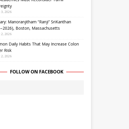
eignty
 3, 2026
ary: Manoranjitham “Ranji” SriKanthan
4–2026), Boston, Massachusetts
 2, 2026
on Daily Habits That May Increase Colon
r Risk
 2, 2026
FOLLOW ON FACEBOOK