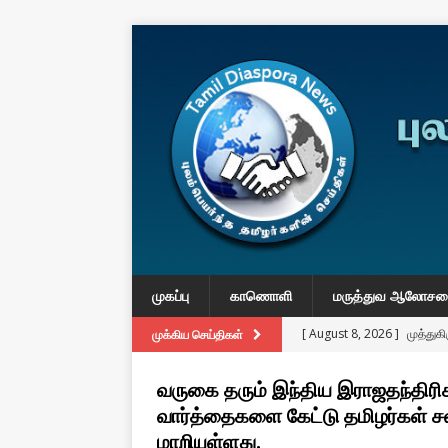
முகப்பு
காணொளி
மருத்துவ ஆலோச
[ August 8, 2026 ]
முத்து
முக்கிய செய்திகள்
கதையா”?
IMPORTANT
வருகை தரும் இந்திய இராஜதந்திரிகள
[ August 3, 2026 ]
A Resp
வார்த்தைகளை கேட்டு தமிழர்கள் ச
Reconsider Tamil Soverei
மாறியுள்ளது.