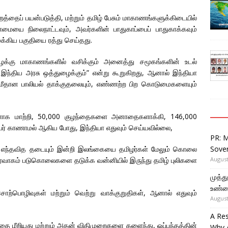
தைப் பயன்படுத்தி, மற்றும் தமிழ் பேசும் மாகாணங்களுக்கிடையில்
ை நிலைநாட்டவும், அவர்களின் பாதுகாப்பைப் பாதுகாக்கவும்
க்கிய பகுதியை ரத்து செய்தது.
கிழக்கு மாகாணங்களில் வசிக்கும் அனைத்து சமூகங்களின் உடல்
கு இந்திய அரசு ஒத்துழைக்கும்” என்று கூறுகிறது, ஆனால் இந்தியா
மீதான பாலியல் தாக்குதலையும், எண்ணற்ற பிற கொடுமைகளையும்
க மாற்றி, 50,000 குழந்தைகளை அனாதைகளாக்கி, 146,000
ேர் காணாமல் ஆகிய போது, இந்தியா எதுவும் செய்யவில்லை,
PR: 
Sover
ி எந்தவித தடையும் இன்றி இலங்கையை தமிழர்கள் மேலும் கொலை
August
ிர்வாகம் படுகொலைகளை தடுக்க வன்னியில் இருந்து தமிழ் புலிகளை
முத்
உண்ம
ற்பொழிவுகள் மற்றும் வெற்று வாக்குறுதிகள், ஆனால் எதுவும்
August
A Re
ை மீறியது மற்றும் அதன் விதிமுறைகளை களைந்து, ஒப்பந்தத்தின்
Why 