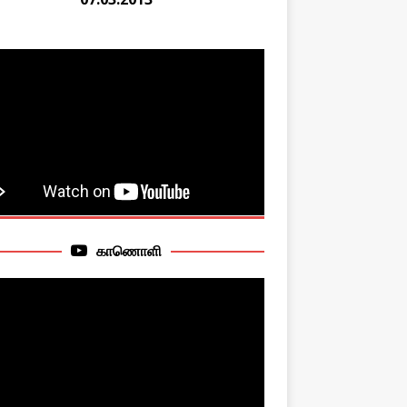
காணொளி