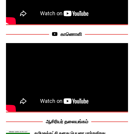
காணொளி
ஆசிரியர் தலையங்கம்
தமிழசுக்கட்சி தனது பெயரை மாற்றுகிறது