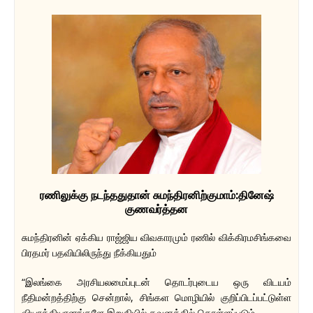
ரணிலுக்கு நடந்ததுதான் சுமந்திரனிற்குமாம்:தினேஷ்
குணவர்த்தன
சுமந்திரனின் ஏக்கிய ராஜ்ஜிய விவகாரமும் ரணில் விக்கிரமசிங்கவை
பிரதமர் பதவியிலிருந்து நீக்கியதும்
“இலங்கை அரசியலமைப்புடன் தொடர்புடைய ஒரு விடயம்
நீதிமன்றத்திற்கு சென்றால், சிங்கள மொழியில் குறிப்பிடப்பட்டுள்ள
வியாக்கியானங்களே இறுதியில் கவனத்தில் கொள்ளப்படும்.