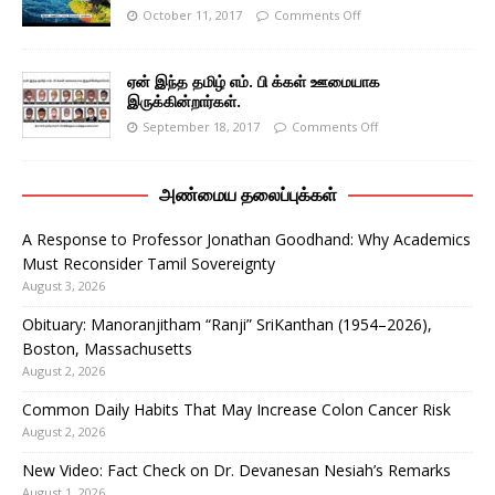
October 11, 2017
Comments Off
ஏன் இந்த தமிழ் எம். பி க்கள் ஊமையாக
இருக்கின்றார்கள்.
September 18, 2017
Comments Off
அண்மைய தலைப்புக்கள்
A Response to Professor Jonathan Goodhand: Why Academics
Must Reconsider Tamil Sovereignty
August 3, 2026
Obituary: Manoranjitham “Ranji” SriKanthan (1954–2026),
Boston, Massachusetts
August 2, 2026
Common Daily Habits That May Increase Colon Cancer Risk
August 2, 2026
New Video: Fact Check on Dr. Devanesan Nesiah’s Remarks
August 1, 2026