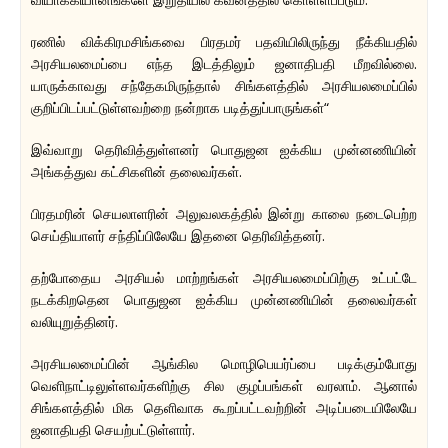
ரணில் விக்கிரமசிங்கவை பிரதமர் பதவியிலிருந்து நீக்கியதில்
அரசியலமைப்பை எந்த இடத்திலும் ஜனாதிபதி மீறவில்லை.
யாருக்காவது சந்தேகமிருந்தால் சிங்களத்தில் அரசியலமைப்பில்
குறிப்பிடப்பட்டுள்ளவற்றை நன்றாக படித்துப்பாருங்கள்“
இவ்வாறு தெரிவித்துள்ளனர் பொதுஜன ஐக்கிய முன்னணியின்
அங்கத்துவ கட்சிகளின் தலைவர்கள்.
பிரதமரின் செயலாளரின் அலுவலகத்தில் இன்று காலை நடைபெற்ற
செய்தியாளர் சந்திப்பிலேயே இதனை தெரிவித்தனர்.
தற்போதைய அரசியல் மாற்றங்கள் அரசியலமைப்பிற்கு உட்பட்டே
நடக்கிறதென பொதுஜன ஐக்கிய முன்னணியின் தலைவர்கள்
வலியுறுத்தினர்.
அரசியலமைப்பின் ஆங்கில மொழிபெயர்ப்பை படிக்கும்போது
வெளிநாட்டிலுள்ளவர்களிற்கு சில குழப்பங்கள் வரலாம். ஆனால்
சிங்களத்தில் மிக தெளிவாக கூறப்பட்டவற்றின் அடிப்படையிலேயே
ஜனாதிபதி செயற்பட்டுள்ளார்.