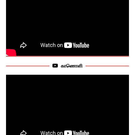
காணொளி