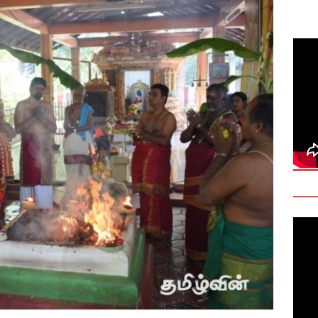
deo: Fact Check on Dr. Devanesan Nesiah’s Remarks
களுக்கான சர்வதேச அரசியல் தீர்வின் அவசியத்தை மகா சங்க மாநாடு
TANT
onse to Professor Jonathan Goodhand: Why Academics Must
gnty
IMPORTANT