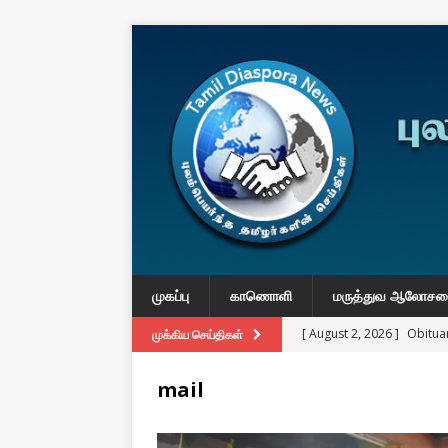
முகப்பு
காணொளி
மருத்துவ ஆலோச
[ August 2, 2026 ]
Obituar
முக்கிய செய்திகள்
Massachusetts
துயர் பகிர
mail
[ August 2, 2026 ]
Common
IMPORTANT