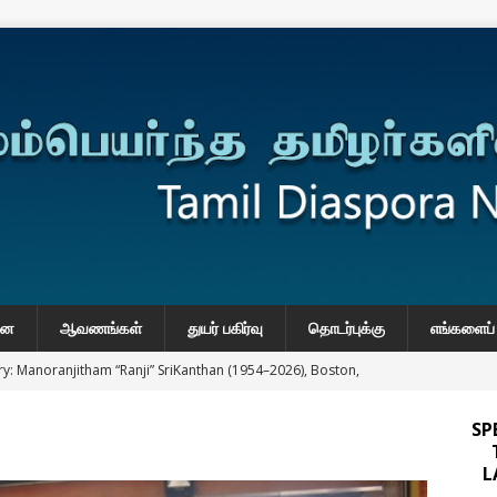
னை
ஆவணங்கள்
துயர் பகிர்வு
தொடர்புக்கு
எங்களைப் 
y: Manoranjitham “Ranji” SriKanthan (1954–2026), Boston,
்வு
SP
 Daily Habits That May Increase Colon Cancer Risk
L