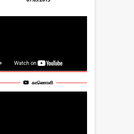
காணொளி