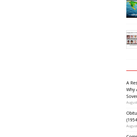
A Re
Why 
Sover
August
Obitu
(195
August
Comm