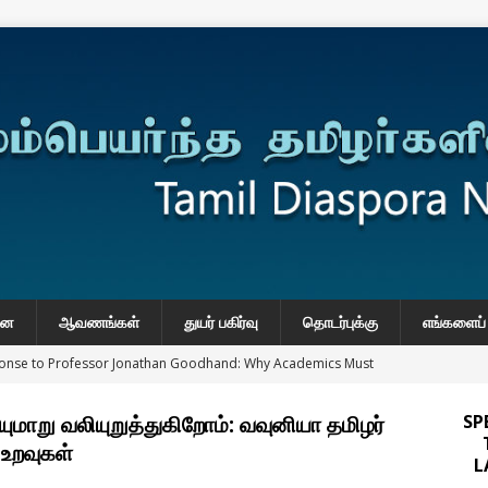
னை
ஆவணங்கள்
துயர் பகிர்வு
தொடர்புக்கு
எங்களைப் 
onse to Professor Jonathan Goodhand: Why Academics Must
gnty
IMPORTANT
மாறு வலியுறுத்துகிறோம்: வவுனியா தமிழர்
SP
y: Manoranjitham “Ranji” SriKanthan (1954–2026), Boston,
உறவுகள்
L
்வு