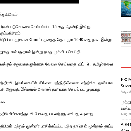
்துகிறோம்.
ுவர்கள் படுகொலை செய்யப்பட்ட 15 வது ஆண்டு இன்று.
ம்புகிறோம்.
ுபிடிப்பதற்கான போராட்டத்தைத் தொடரும் 1640 வது நாள் இன்று.
துவது என்பதுதான் இன்று நமது முக்கிய செய்தி.
 வைக்கும் சலுகைகளுக்காக வேலை செய்வதை விட் டு , தமிழர்களை
PR: 
சுமந்திரன் இலங்கையில் சிங்கள புத்திஜீவிகளை சந்திக்க தனியாக
Sover
கட்சி அனுமதி இல்லாமல் அவரால் தனியாக செயல் பட முடியாது.
August
லை.
முத்
உண்ம
தில் சிங்களத்துடன் பேசுவது பயனற்றது என்பது வரலாறு .
August
A Re
் மற்றும் முன்னர் பாதிக்கப்பட்ட மற்ற நாடுகள் மூன்றாம் தரப்பு
Why 