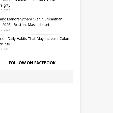
eignty
 3, 2026
ary: Manoranjitham “Ranji” SriKanthan
4–2026), Boston, Massachusetts
 2, 2026
on Daily Habits That May Increase Colon
r Risk
 2, 2026
FOLLOW ON FACEBOOK