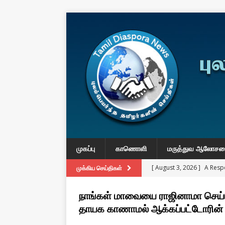
முகப்பு
காணொளி
மருத்துவ ஆலோச
[ August 3, 2026 ]
A Resp
முக்கிய செய்திகள்
Reconsider Tamil Soverei
நாங்கள் மாவையை ராஜினாமா செய்யு
[ August 2, 2026 ]
Obituar
தாயக காணாமல் ஆக்கப்பட்டோரின் 
Massachusetts
துயர் பகிர