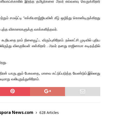
்ளிவாய்க்காலில் இறந்த தமிழர்களை அவர் எவ்வளவு வெறுக்கிறார்
றும் சமஷ்ட்டி “எக்கியராஜ்ஜியவின் கீழ் ஒழிந்து கொண்டிருக்கிறது
0 புத்த விகாரைகளுக்கு வாக்களித்தவர்.
 கூறியதை நாம் நினைவூட்ட விரும்புகிறோம். நல்லாட்சி முடிவில் புதிய
ுந்து விளகுவேன் என்கிறார் . அவர் தனது ராஜினாமா கடிதத்தில்
ிறது.
திரன் யாருடனும் பேசுவதை, மாவை கட்டுப்படுத்த வேண்டும்.இல்லாது
ுமாறு வலியுறுத்துகிறோம்.
aspora News.com
628 Articles