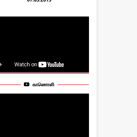
காணொளி