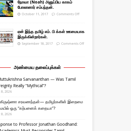
நோவா (Noah) அனுப்பிய காகம்
போலானார் சம்பந்தன்.
October 11, 2017
Comments Off
ஏன் இந்த தமிழ் எம். பி க்கள் ஊமையாக
இருக்கின்றார்கள்.
September 18, 2017
Comments Off
அண்மைய தலைப்புக்கள்
Muttukrishna Sarvananthan — Was Tamil
eignty Really “Mythical”?
 8, 2026
துகிருஷ்ணா சரவணந்தன்— தமிழர்களின் இறைமை
ையில் ஒரு “கற்பனைக் கதையா”?
 8, 2026
sponse to Professor Jonathan Goodhand:
Academics Must Reconsider Tamil