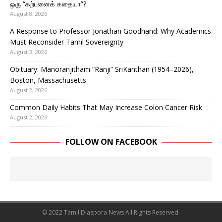
ஒரு “கற்பனைக் கதையா”?
August 8, 2026
A Response to Professor Jonathan Goodhand: Why Academics
Must Reconsider Tamil Sovereignty
August 3, 2026
Obituary: Manoranjitham “Ranji” SriKanthan (1954–2026),
Boston, Massachusetts
August 2, 2026
Common Daily Habits That May Increase Colon Cancer Risk
August 2, 2026
FOLLOW ON FACEBOOK
© 2022 Tamil Diaspora News All Rights Reserved.