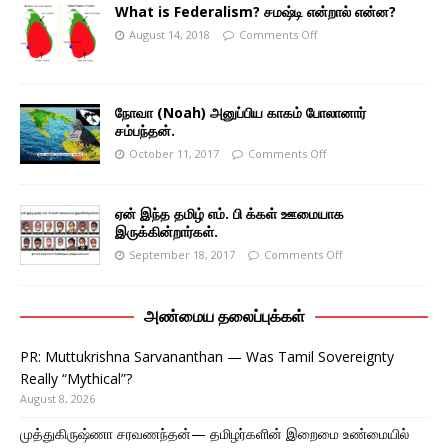
What is Federalism? சமஷ்டி என்றால் என்ன?
August 14, 2018
Comments Off
நோவா (Noah) அனுப்பிய காகம் போலானார்
சம்பந்தன்.
October 11, 2017
Comments Off
ஏன் இந்த தமிழ் எம். பி க்கள் ஊமையாக
இருக்கின்றார்கள்.
September 18, 2017
Comments Off
அண்மைய தலைப்புக்கள்
PR: Muttukrishna Sarvananthan — Was Tamil Sovereignty
Really “Mythical”?
August 8, 2026
முத்துகிருஷ்ணா சரவணந்தன்— தமிழர்களின் இறைமை உண்மையில்