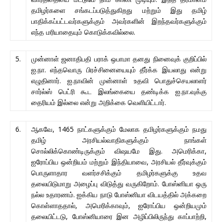
தமிழர்களை சங்கடப்படுத்துகிறது மற்றும் இது தமிழ்
பாதிக்கப்பட்டவர்களுக்கும் அவர்களின் இறந்தவர்களுக்கும்
எந்த மரியாதையும் கொடுக்கவில்லை.
5.
முன்னாள் ஜனாதிபதி பராக் ஒபாமா தனது நினைவுக் குறிப்பில்
ஐ.நா. எந்தவொரு பிரச்சினையையும் தீர்க்க இயலாது என்று
எழுதினார். ஐ.நாவின் முன்னாள் உதவி பொதுச்செயலாளர்
சார்ல்ஸ் பெட்ரி கூட இலங்கையை தண்டிக்க ஐ.நா.வுக்கு
தைரியம் இல்லை என்று அறிக்கை வெளியிட்டார்.
6.
ஆகவே, 1465 நாட்களுக்கும் மேலாக தமிழர்களுக்கும் நமது
தமிழ் அரசியல்வாதிகளுக்கும் நாங்கள்
சொல்லிக்கொண்டிருக்கும் விஷயமே இது. அமெரிக்கா,
ஐரோப்பிய ஒன்றியம் மற்றும் இந்தியாவை, அரசியல் தீர்வுக்கும்
பொருளாதார வளர்சசிக்கும் தமிழர்களுக்கு உதவ
தலையிடுமாறு அழைப்பு விடுத்து வருகிறோம். போஸ்னியா ஒரு
நல்ல உதாரணம். ஐக்கிய நாடு போஸ்னியா விடயத்தில் அக்கறை
கொள்ளாததால், அமெரிக்காவும், ஐரோப்பிய ஒன்றியமும்
தலையிட்டடு, போஸ்னியாரை இன அழிப்பிலிருந்து காப்பாற்றி,