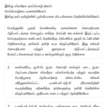
இன்று சர்வதேச தாய்மொழி தினம் .
செம்மொழியை வணங்கிவோம்
இன்று நாம் தமிழர்ளின் முக்கியமான விடயங்களை தெரிவிக்கின்றோம்.
பொத்துவில் முதல் பொலிகண்டி வரையிலான அமைதியான
ஆர்ப்பாட்டத்தை கொழும்பு சார்ந்த செய்தி ஊடகங்கள் இருட்டடிப்பு
செய்ததற்காக கண்டனம் தெரிவித்த அமெரிக்க தூதர் டெப்லிட்ஸின்
அறிக்கைக்கு நாங்கள் நன்றி கூற விரும்புகிறோம். இது எங்கள்
அமைதியான மற்றும் ஜனநாயக ஆர்ப்பாட்டத்தையும்
போராட்டங்களையும் தொடர ஊக்குவிக்கும் ஒரு அறிக்கை.
2.
வாக்களிப்பு, ஐ.சி.சி, ஐ.நா. அமைதி காக்கும் படை, ஐ.நா.
அடிப்படையிலான சர்வதேச பக்கச்சார்பற்ற மற்றும் சுயாதீன
பொறிமுறை ஆகியவற்றை உள்ளடக்கிய எங்கள்
பரிந்துரைக்கப்பட்ட யு.என்.எச்.ஆர்.சி தீர்மானத்தின்
கடிதத்திற்கு பதிலளித்த நாடுகளுக்கு நன்றி தெரிவிக்க
விரும்புகிறோம், குறிப்பாக கனடா மற்றும் ஆஸ்திரேலியா.
3.
யு.என்.எச்.ஆர்.சி அமர்வுக்கு முன்னதாக ஒரு அரசியல் தீர்வு