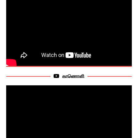
காணொளி