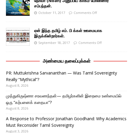
நோவா (Noah) அனுப்பிய காகம் போலானார்
சம்பந்தன்.
October 11, 2017
Comments Off
ஏன் இந்த தமிழ் எம். பி க்கள் ஊமையாக
இருக்கின்றார்கள்.
September 18, 2017
Comments Off
அண்மைய தலைப்புக்கள்
PR: Muttukrishna Sarvananthan — Was Tamil Sovereignty
Really “Mythical”?
August 8, 2026
முத்துகிருஷ்ணா சரவணந்தன்— தமிழர்களின் இறைமை உண்மையில்
ஒரு “கற்பனைக் கதையா”?
August 8, 2026
A Response to Professor Jonathan Goodhand: Why Academics
Must Reconsider Tamil Sovereignty
August 3, 2026