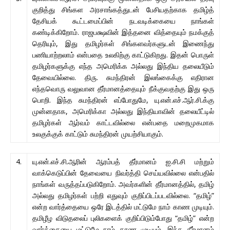
குறித்து சிங்கள அரசாங்கத்துடன் பேசியதற்காக தமிழ்த்
தேசியக் கூட்டமைப்பின் நடவடிக்கையை நாங்கள்
கண்டிக்கிறோம். ராஜபக்ஷவின் இத்தனை வித்தையும் நமக்குத்
தெரியும், இது தமிழர்கள் சிங்களவர்களுடன் இணைந்து
பணியாற்றலாம் என்பதை உலகிற்கு காட்டுகிறது. இதன் பொருள்
தமிழர்களுக்கு எந்த அமெரிக்க அல்லது இந்திய தலையீடும்
தேவையில்லை. திரு. சுமந்திரன் இலங்கைக்கு எதிரான
எந்தவொரு வலுவான தீர்மானத்தையும் நீக்குவதற்கு இது ஒரு
பொறி. இந்த சுமந்திரன் எப்போதுமே, யு.என்.எச்.ஆர்.சி.க்கு
முன்னதாக, அமெரிக்கா அல்லது இந்தியாவின் தலையீட்டில்
தமிழர்கள் ஆர்வம் காட்டவில்லை என்பதை மறைமுகமாக
உலகுக்குக் காட்டும் சுமந்திரன் முயற்சியாகும்.
4.
யு.என்.எச்.சி.ஆரின் ஆரம்பத் தீர்மானம் ஐ.சி.சி மற்றும்
வாக்கெடுப்பின் தேவையை நிவர்த்தி செய்யவில்லை என்பதில்
நாங்கள் வருத்தப்படுகிறோம். அவர்களின் தீர்மானத்தில், தமிழ்
அல்லது தமிழர்கள் பற்றி எதுவும் குறிப்பிடப்படவில்லை. “தமிழ்”
என்ற வார்த்தையை ஒரே இடத்தில் மட்டுமே நாம் காண முடியும்.
தமிழீழ விடுதலைப் புலிகளைக் குறிப்பிடும்போது “தமிழ்” என்ற
வார்த்தையை மட்டுமே நாம் காண முடியும். இந்த தீர்மானம்