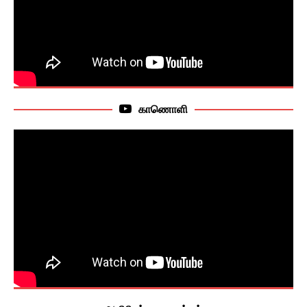
காணொளி