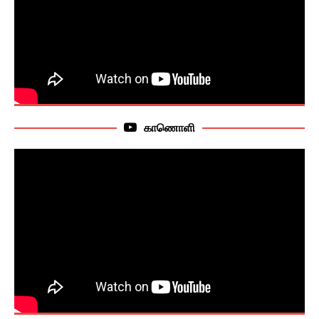
காணொளி